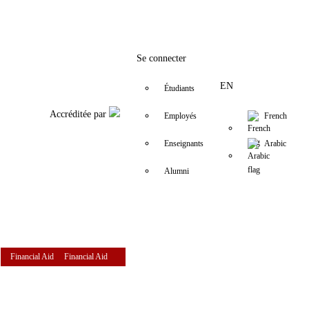
Facebook
Twitter
Instagram
LinkedIn
YouTube
+961 (1) 421 157
vr-recherche@
Se connecter
EN
Étudiants
Accréditée par
Employés
French
Enseignants
Arabic
Alumni
Financial Aid
Financial Aid