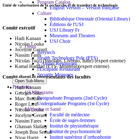
Program Catalog
Unité de valorisation de la recherche et de transfert de technologie
English Version – Version française
Culture
Bibliothèque Orientale (Oriental Library)
Éditions de l'USJ
Comité exécutif
USJ Library Fr
Museums and Theaters
Hadi Kanaan
USJ Choir
Nicolas Louka
Other
Jocelyne Gerard
Berytech
Nassim Fares
Health Technology Pole (PTS)
Nicolas Tucci (Innolabs, Livorno, Italie) (expert externe)
L'Atelier Restaurant
Kamal Haddad (ETS- Montréal)(expert externe)
l'Escapade Restaurant
Security Measures
Comité élargi et représentants des facultés
Open Sub-Menu
Programs
Hadi Kanaan
USJ Programs
Georges Sakr
Postgraduate Programs (2nd Cycle)
Marc Ibrahim
Undergraduate Programs (1st Cycle)
Roger Lteif
Médecine et Santé
Nicolas Louka
Faculté de médecine
Jocelyne Gerard
École de sages-femmes
Nassim Fares
Institut de physiothérapie
Ghassan Slailaty
Institut de psychomotricité
Joseph Bou Serhal
Institut supérieur d’orthophonie
Nizar Hariri