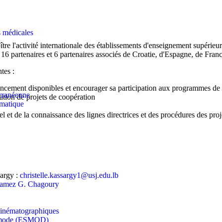
s médicales
ître l'activité internationale des établissements d'enseignement supérieu
partenaires et 6 partenaires associés de Croatie, d'Espagne, de France,
tes :
nancement disponibles et encourager sa participation aux programmes de 
erranéenne
ration de projets de coopération
rmatique
 et de la connaissance des lignes directrices et des procédures des pro
argy :
christelle.kassargy1@usj.edu.lb
s Ramez G. Chagoury
t cinématographiques
la mode (ESMOD)