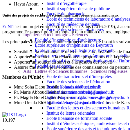
Institut d’ergothérapie
Hayat Azouri
Institut supérieur de santé publique
Faculté de pharmacie
Unité des projets de recherche scientifique, Européens et internationaux
École de techniciens de laboratoire d’analyse
Faculté de médecine dentaire
EuNIT
est un projet européen qui vise, sur 3 ans (2016-2019), à accro
Faculté des sciences infirmières
programme Erasmus+ pour un montant d'un million d'euros, implique 16 
Ingénierie et technologie - Sciences
Faculté d’ingénierie et d'architecture
Les principales missions de l'unité européenne de l'USJ sont les suivan
École supérieure d’ingénieurs de Beyrouth
École supérieure d'architecture de Beyrouth
Sensibiliser la communauté universitaire aux possibilités de fi
École supérieure d’ingénieurs d’agronomie - médit
Apporter un soutien à la rédaction de propositions et à la prépa
Institut national des télécommunications et de l'info
Apporter un soutien au suivi et à la gestion des projets
Faculté des sciences
Assurer une mise à jour continue des connaissances du personnel
Arts - Lettres et Sciences humaines - Sciences religieuses
École de traducteurs et d’interprètes
Membres de l’Unité :
Faculté des sciences de l’éducation
Institut libanais d’éducateurs
Mme Soha Daou Possik:
soha.daou@usj.edu.lb
Faculté des sciences religieuses
Pr. Marie Abboud Mehanna:
marie.abboud@usj.edu.lb
Institut supérieur de sciences religieuses
Pr. Magda Bou Dagher Kharrat:
magda.boudagher@usj.edu.lb
Institut d’études islamo-chrétiennes
Mme Ursula El Hajj:
ursula.hage@usj.edu.lb
- Christelle Kass
Faculté des lettres et des sciences humaine
Institut de lettres orientales
École libanaise de formation sociale
11,727
Institut d’études scéniques, audiovisuelles e
École supérieure des arts et techniques de 