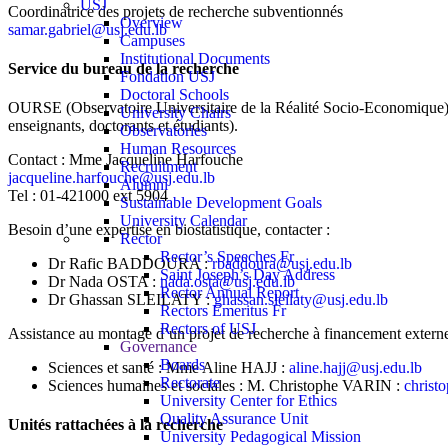
USJ
Coordinatrice des projets de recherche subventionnés
Overview
samar.gabriel@usj.edu.lb
Campuses
Institutional Documents
Service du bureau de la recherche
Fondation USJ
Doctoral Schools
OURSE (Observatoire Universitaire de la Réalité Socio-Economique) : ai
University Chairs
enseignants, doctorants et étudiants).
Observatories
Human Resources
Contact : Mme Jacqueline Harfouche
Recruitment
jacqueline.harfouche@usj.edu.lb
Alumni
Tel : 01-421000 ext 5904
Sustainable Development Goals
University Calendar
Besoin d’une expertise en biostatistique, contacter :
Rector
Rector’s Speeches Fr
Dr Rafic BADDOURA :
rbaddoura@usj.edu.lb
Saint Joseph’s Day Address
Dr Nada OSTA :
nada.osta@usj.edu.lb
Rector Annual Report
Dr Ghassan SLEILATY :
ghassan.sleilaty@usj.edu.lb
Rectors Emeritus Fr
Rectors of USJ
Assistance au montage d’un projet de recherche à financement externe
Governance
Boards
Sciences et santé : Mme Aline HAJJ :
aline.hajj@usj.edu.lb
Rectorate
Sciences humaines et sociales : M. Christophe VARIN :
christ
University Center for Ethics
Quality Assurance Unit
Unités rattachées à la recherche
University Pedagogical Mission