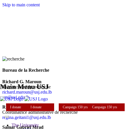
Skip to main content
Bureau de la Recherche
Richard G. Maroun
Main Menu USJ
Vice-recteur à la recherche
richard.maroun@usj.edu.lb
vrr@usj.edu.lb
Régina Geitani Dib
I donate
I donate
Campaign 150 yrs
Campaign 150 yrs
Coordinatrice administrative de recherche
regina.geitani1@usj.edu.lb
The University
Samar Gabriel Mrad