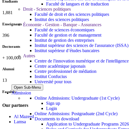
Étudiants
Faculté de langues et de traduction
Droit - Sciences politiques
2,142
Faculté de droit et des sciences politiques
Institut des sciences politiques
Enseignants
Économie - Gestion - Banque - Assurances
Faculté de sciences économiques
Faculté de gestion et de management
437
Institut de gestion des entreprises
Institut supérieur des sciences de l'assurance (ISSA)
Doctorants
Institut supérieur d’études bancaires
Autres
+
100,000
Centre de l'innovation numérique et de l'intelligence a
Centre académique japonais
Alumni
Centre professionnel de médiation
Institut Confucius
13
Université pour tous
Open Sub-Menu
Facultés
Admission
Online Admissions: Undergraduate (1st Cycle)
Sign up
Our partners
Login
Online Admissions: Postgraduate (2nd Cycle)
Al Mazeed
Documents to download
Lamsa
Application to Undergraduate Programs 202