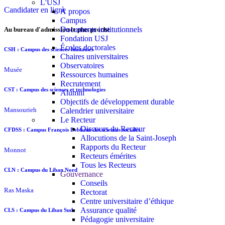
L'USJ
Candidater en ligne
À propos
Campus
Documents institutionnels
Au bureau d'admission le plus proche
Fondation USJ
Écoles doctorales
CSH : Campus des sciences humaines
Chaires universitaires
Observatoires
Musée
Ressources humaines
Recrutement
CST : Campus des sciences et technologies
Alumni
Objectifs de développement durable
Mansourieh
Calendrier universitaire
Le Recteur
Discours du Recteur
CFDSS : Campus François Debbané des sciences sociales
Allocutions de la Saint-Joseph
Rapports du Recteur
Monnot
Recteurs émérites
Tous les Recteurs
CLN : Campus du Liban Nord
Gouvernance
Conseils
Ras Maska
Rectorat
Centre universitaire d’éthique
Assurance qualité
CLS : Campus du Liban Sud
Pédagogie universitaire