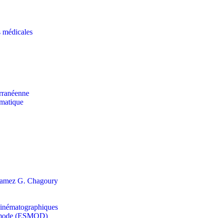
s médicales
erranéenne
rmatique
s Ramez G. Chagoury
t cinématographiques
la mode (ESMOD)