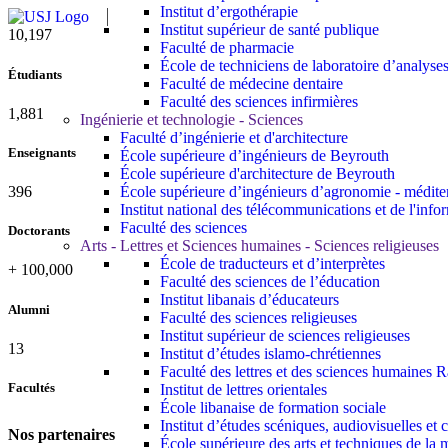
Institut d’ergothérapie
Institut supérieur de santé publique
11,727
Faculté de pharmacie
École de techniciens de laboratoire d’analyse
Étudiants
Faculté de médecine dentaire
Faculté des sciences infirmières
2,142
Ingénierie et technologie - Sciences
Faculté d’ingénierie et d'architecture
Enseignants
École supérieure d’ingénieurs de Beyrouth
École supérieure d'architecture de Beyrouth
École supérieure d’ingénieurs d’agronomie - médit
437
Institut national des télécommunications et de l'info
Faculté des sciences
Doctorants
Arts - Lettres et Sciences humaines - Sciences religieuses
École de traducteurs et d’interprètes
+
100,000
Faculté des sciences de l’éducation
Institut libanais d’éducateurs
Alumni
Faculté des sciences religieuses
Institut supérieur de sciences religieuses
13
Institut d’études islamo-chrétiennes
Faculté des lettres et des sciences humaine
Facultés
Institut de lettres orientales
École libanaise de formation sociale
Institut d’études scéniques, audiovisuelles e
Nos partenaires
École supérieure des arts et techniques de 