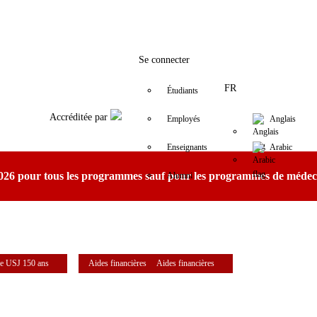
Facebook
Twitter
Instagram
LinkedIn
YouTube
+9611421000
info@usj.edu
Se connecter
FR
Étudiants
Accréditée par
Employés
Anglais
Enseignants
Arabic
 2026 pour tous les programmes sauf pour les programmes de médeci
Alumni
e USJ 150 ans
Aides financières
Aides financières