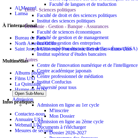
Faculté de langues et de traduction
Al Mazeed
Droit - Sciences politiques
Lamsa
Faculté de droit et des sciences politiques
Institut des sciences politiques
À l'international
Économie - Gestion - Banque - Assurances
Faculté de sciences économiques
Faculté de gestion et de management
Bureau de Paris
Institut de gestion des entreprises
North America Office
Institut supérieur des sciences de l'assurance (ISSA)
Saint Joseph University Foundation, Beirut Inc. - États-Unis
Institut supérieur d’études bancaires
Autres
Multimédias
Centre de l'innovation numérique et de l'intelligence a
Centre académique japonais
Albums photos
Centre professionnel de médiation
Films USJ
Institut Confucius
La Quinzaine
Université pour tous
Hymne de l'USJ
Open Sub-Menu
Admission
Infos pratiques
Admission en ligne au 1er cycle
M'inscrire
Contactez-nous
Mon Dossier
Annuaire USJ
Admission en ligne au 2ème cycle
Webmail USJ
Documents à t'élécharger
Mesures de sécurité
Dossier 2026-2027