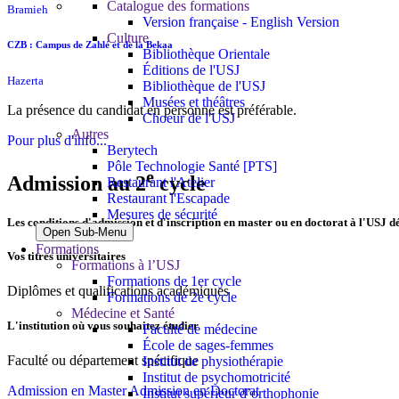
Catalogue des formations
Bramieh
Version française - English Version
Culture
CZB : Campus de Zahlé et de la Bekaa
Bibliothèque Orientale
Éditions de l'USJ
Hazerta
Bibliothèque de l'USJ
Musées et théâtres
La présence du candidat en personne est préférable.
Choeur de l'USJ
Autres
Pour plus d'info...
Berytech
Pôle Technologie Santé [PTS]
e
Admission au 2
cycle
Restaurant l'Atelier
Restaurant l'Escapade
Mesures de sécurité
Les conditions d'admission et d'inscription en master ou en doctorat à l'USJ
Open Sub-Menu
Formations
Vos titres universitaires
Formations à l’USJ
Formations de 1er cycle
Diplômes et qualifications académiques
Formations de 2e cycle
Médecine et Santé
L'institution où vous souhaitez étudier
Faculté de médecine
École de sages-femmes
Faculté ou département spécifique
Institut de physiothérapie
Institut de psychomotricité
Admission en Master
Admission en Doctorat
Institut supérieur d’orthophonie