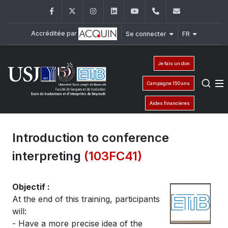
Facebook
Twitter
Instagram
LinkedIn
YouTube
+961 (1) 421 000
etib@usj.e
Accréditée par
Se connecter
FR
Je fais un don
Campagne 150 ans
Aides financières
Introduction to conference
interpreting
(103FC41)
Objectif :
At the end of this training, participants
will:
- Have a more precise idea of the