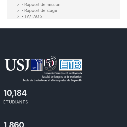
-
Rapport de mission
-
Rapport de stage
-
TA/TAO 2
11,727
ÉTUDIANTS
2,142