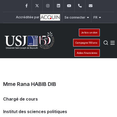
Facebook
Twitter
Instagram
LinkedIn
YouTube
+961 (1) 421 000
info@usj.e
Accréditée par
Se connecter
FR
Je fais un don
Campagne 150 ans
Aides financières
Mme Rana HABIB DIB
Chargé de cours
Institut des sciences politiques