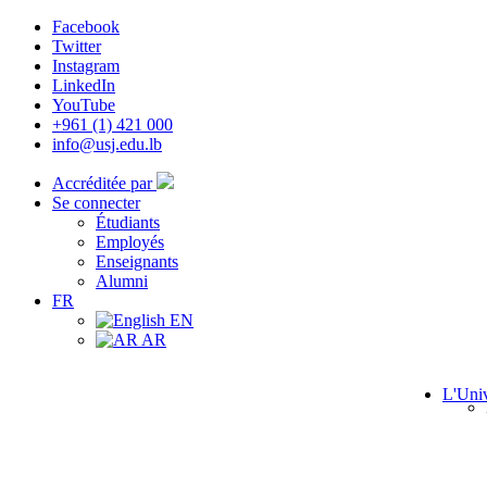
Facebook
Twitter
Instagram
LinkedIn
YouTube
+961 (1) 421 000
info@usj.edu.lb
Accréditée par
Se connecter
Étudiants
Employés
Enseignants
Alumni
FR
EN
AR
L'Univ