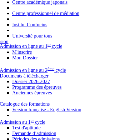
Centre académique japonais
Centre professionnel de médiation
Institut Confucius
Université pour tous
sion
er
Admission en ligne au 1
cycle
M'inscrire
Mon Dossier
ème
Admission en ligne au 2
cycle
Documents à télécharger
Dossier 2026-2027
Programme des épreuves
Anciennes épreuves
Catalogue des formations
Version française - English Version
er
Admission au 1
cycle
Test d'aptitude
Demande d’admission
Périodes des admissions