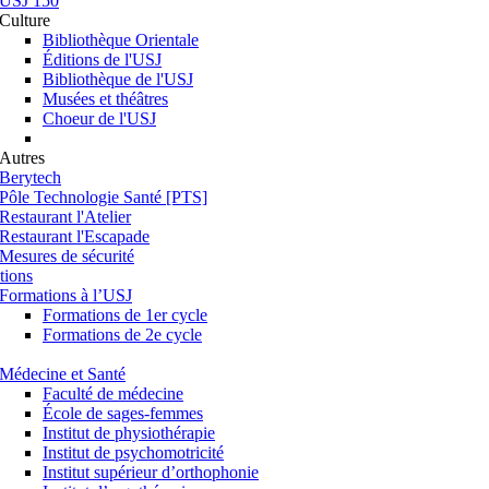
USJ 150
Culture
Bibliothèque Orientale
Éditions de l'USJ
Bibliothèque de l'USJ
Musées et théâtres
Choeur de l'USJ
Autres
Berytech
Pôle Technologie Santé [PTS]
Restaurant l'Atelier
Restaurant l'Escapade
Mesures de sécurité
tions
Formations à l’USJ
Formations de 1er cycle
Formations de 2e cycle
Médecine et Santé
Faculté de médecine
École de sages-femmes
Institut de physiothérapie
Institut de psychomotricité
Institut supérieur d’orthophonie