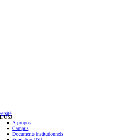
ersité
L'USJ
À propos
Campus
Documents institutionnels
Fondation USJ