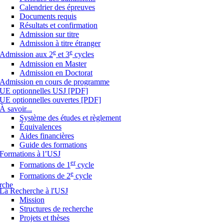
Calendrier des épreuves
Documents requis
Résultats et confirmation
Admission sur titre
Admission à titre étranger
e
e
Admission aux 2
et 3
cycles
Admission en Master
Admission en Doctorat
Admission en cours de programme
UE optionnelles USJ [PDF]
UE optionnelles ouvertes [PDF]
À savoir...
Système des études et règlement
Équivalences
Aides financières
Guide des formations
Formations à l’USJ
er
Formations de 1
cycle
e
Formations de 2
cycle
rche
La Recherche à l'USJ
Mission
Structures de recherche
Projets et thèses