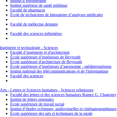
Institut d’ergothérapie
Institut supérieur de santé publique
Faculté de pharmacie
École de techniciens de laboratoire d’analyses médicales
Faculté de médecine dentaire
Faculté des sciences infirmières
Ingénierie et technologie - Sciences
Faculté d’ingénierie et d'architecture
École supérieure d’ingénieurs de Beyrouth
École supérieure d'architecture de Beyrouth
École supérieure d’ingénieurs d’agronomie - méditerranéenne
Institut national des télécommunications et de l'informatique
Faculté des sciences
Arts - Lettres et Sciences humaines - Sciences religieuses
Faculté des lettres et des sciences humaines Ramez G. Chagoury
Institut de lettres orientales
École supérieure de travail social
Institut d’études scéniques, audiovisuelles et cinématographiques
École supérieure des arts et techniques de la mode