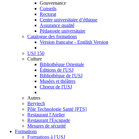
Gouvernance
Conseils
Rectorat
Centre universitaire d’éthique
Assurance qualité
Pédagogie universitaire
Catalogue des formations
Version française - English Version
USJ 150
Culture
Bibliothèque Orientale
Éditions de l'USJ
Bibliothèque de l'USJ
Musées et théâtres
Choeur de l'USJ
Autres
Berytech
Pôle Technologie Santé [PTS]
Restaurant l'Atelier
Restaurant l'Escapade
Mesures de sécurité
Formations
Formations à l’USJ