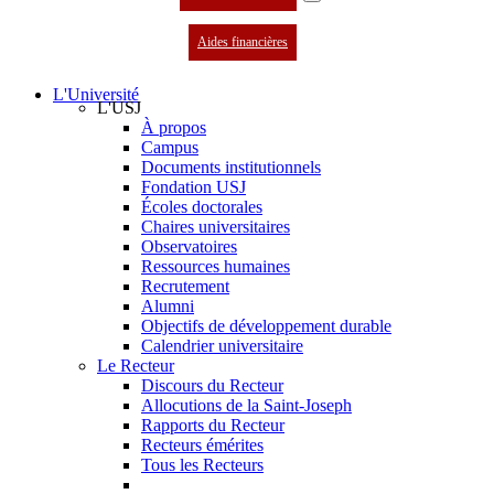
Aides financières
L'Université
L'USJ
À propos
Campus
Documents institutionnels
Fondation USJ
Écoles doctorales
Chaires universitaires
Observatoires
Ressources humaines
Recrutement
Alumni
Objectifs de développement durable
Calendrier universitaire
Le Recteur
Discours du Recteur
Allocutions de la Saint-Joseph
Rapports du Recteur
Recteurs émérites
Tous les Recteurs