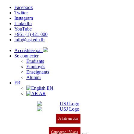
Facebook
Twitter
Instagram
LinkedIn
YouTube
+961 (1) 421 000
info@usj.edu.lb
Accréditée par
Se connecter
Étudiants
Employés
Enseignants
Alumni
FR
EN
AR
Je fais un don
Campagne 150 ans