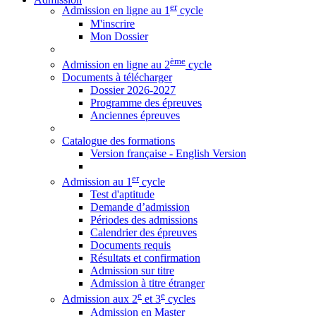
er
Admission en ligne au 1
cycle
M'inscrire
Mon Dossier
ème
Admission en ligne au 2
cycle
Documents à télécharger
Dossier 2026-2027
Programme des épreuves
Anciennes épreuves
Catalogue des formations
Version française - English Version
er
Admission au 1
cycle
Test d'aptitude
Demande d’admission
Périodes des admissions
Calendrier des épreuves
Documents requis
Résultats et confirmation
Admission sur titre
Admission à titre étranger
e
e
Admission aux 2
et 3
cycles
Admission en Master