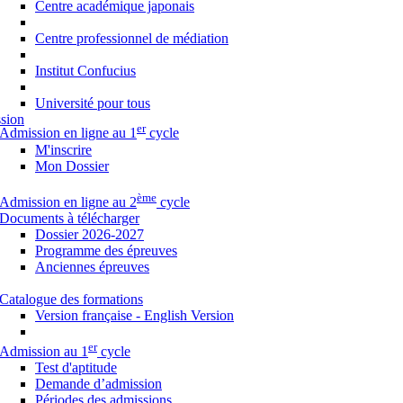
Centre académique japonais
Centre professionnel de médiation
Institut Confucius
Université pour tous
sion
er
Admission en ligne au 1
cycle
M'inscrire
Mon Dossier
ème
Admission en ligne au 2
cycle
Documents à télécharger
Dossier 2026-2027
Programme des épreuves
Anciennes épreuves
Catalogue des formations
Version française - English Version
er
Admission au 1
cycle
Test d'aptitude
Demande d’admission
Périodes des admissions