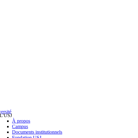
ersité
L'USJ
À propos
Campus
Documents institutionnels
Fondation USJ