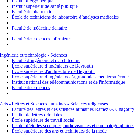
Institut d’ergothérapie
Institut supérieur de santé publique
Faculté de pharmacie
École de techniciens de laboratoire d’analyses médicales
Faculté de médecine dentaire
Faculté des sciences infirmières
Ingénierie et technologie - Sciences
Faculté d’ingénierie et d'architecture
École supérieure d’ingénieurs de Beyrouth
École supérieure d'architecture de Beyrouth
École supérieure d’ingénieurs d’agronomie - méditerranéenne
Institut national des télécommunications et de l'informatique
Faculté des sciences
Arts - Lettres et Sciences humaines - Sciences religieuses
Faculté des lettres et des sciences humaines Ramez G. Chagoury
Institut de lettres orientales
École supérieure de travail social
Institut d’études scéniques, audiovisuelles et cinématographiques
École supérieure des arts et techniques de la mode