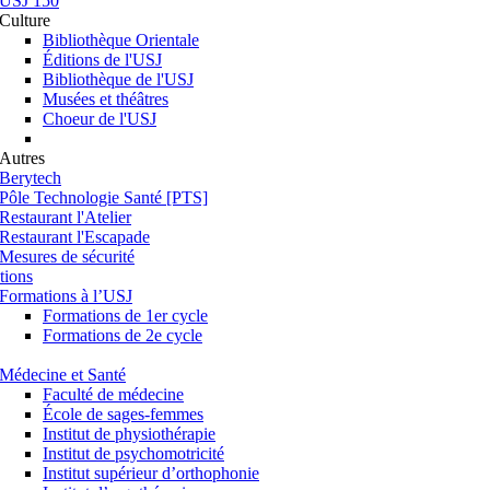
USJ 150
Culture
Bibliothèque Orientale
Éditions de l'USJ
Bibliothèque de l'USJ
Musées et théâtres
Choeur de l'USJ
Autres
Berytech
Pôle Technologie Santé [PTS]
Restaurant l'Atelier
Restaurant l'Escapade
Mesures de sécurité
tions
Formations à l’USJ
Formations de 1er cycle
Formations de 2e cycle
Médecine et Santé
Faculté de médecine
École de sages-femmes
Institut de physiothérapie
Institut de psychomotricité
Institut supérieur d’orthophonie