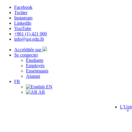
Facebook
Twitter
Instagram
LinkedIn
YouTube
+961 (1) 421 000
info@usj.edu.lb
Accréditée par
Se connecter
Étudiants
Employés
Enseignants
Alumni
FR
EN
AR
L'Univ