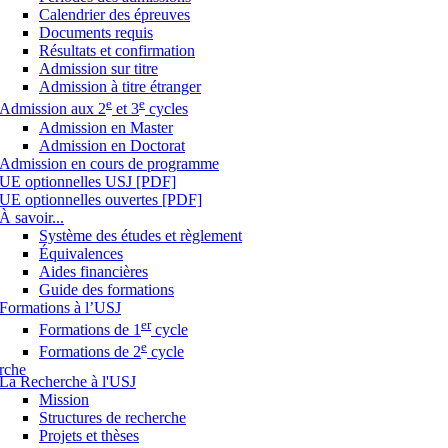
Calendrier des épreuves
Documents requis
Résultats et confirmation
Admission sur titre
Admission à titre étranger
e
e
Admission aux 2
et 3
cycles
Admission en Master
Admission en Doctorat
Admission en cours de programme
UE optionnelles USJ [PDF]
UE optionnelles ouvertes [PDF]
À savoir...
Système des études et règlement
Équivalences
Aides financières
Guide des formations
Formations à l’USJ
er
Formations de 1
cycle
e
Formations de 2
cycle
rche
La Recherche à l'USJ
Mission
Structures de recherche
Projets et thèses