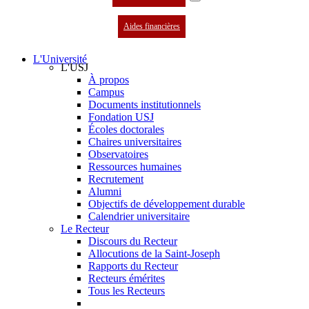
Aides financières
L'Université
L'USJ
À propos
Campus
Documents institutionnels
Fondation USJ
Écoles doctorales
Chaires universitaires
Observatoires
Ressources humaines
Recrutement
Alumni
Objectifs de développement durable
Calendrier universitaire
Le Recteur
Discours du Recteur
Allocutions de la Saint-Joseph
Rapports du Recteur
Recteurs émérites
Tous les Recteurs