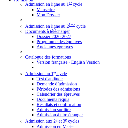
er
Admission en ligne au 1
cycle
M'inscrire
Mon Dossier
ème
Admission en ligne au 2
cycle
Documents à télécharger
Dossier 2026-2027
Programme des épreuves
Anciennes épreuves
Catalogue des formations
Version française - English Version
er
Admission au 1
cycle
Test d'aptitude
Demande d’admission
Périodes des admissions
Calendrier des épreuves
Documents requis
Résultats et confirmation
Admission sur titre
Admission à titre étranger
e
e
Admission aux 2
et 3
cycles
Admission en Master