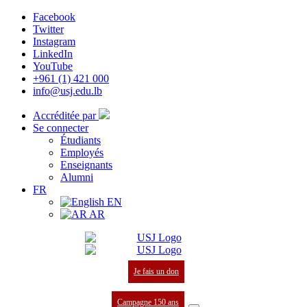
Facebook
Twitter
Instagram
LinkedIn
YouTube
+961 (1) 421 000
info@usj.edu.lb
Accréditée par
Se connecter
Étudiants
Employés
Enseignants
Alumni
FR
EN
AR
Je fais un don
Campagne 150 ans