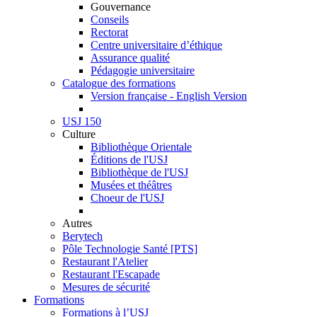
Gouvernance
Conseils
Rectorat
Centre universitaire d’éthique
Assurance qualité
Pédagogie universitaire
Catalogue des formations
Version française - English Version
USJ 150
Culture
Bibliothèque Orientale
Éditions de l'USJ
Bibliothèque de l'USJ
Musées et théâtres
Choeur de l'USJ
Autres
Berytech
Pôle Technologie Santé [PTS]
Restaurant l'Atelier
Restaurant l'Escapade
Mesures de sécurité
Formations
Formations à l’USJ