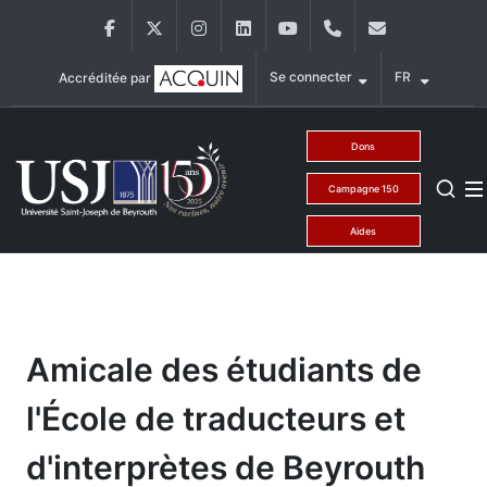
Aller au contenu principal
Facebook
Twitter
Instagram
LinkedIn
YouTube
+9611421000
info@usj.ed
Se connecter
FR
Accréditée par
Main Menu USJ
Dons
Campagne 150
Aides
Amicale des étudiants de
l'École de traducteurs et
d'interprètes de Beyrouth