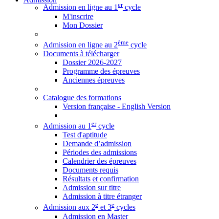
er
Admission en ligne au 1
cycle
M'inscrire
Mon Dossier
ème
Admission en ligne au 2
cycle
Documents à télécharger
Dossier 2026-2027
Programme des épreuves
Anciennes épreuves
Catalogue des formations
Version française - English Version
er
Admission au 1
cycle
Test d'aptitude
Demande d’admission
Périodes des admissions
Calendrier des épreuves
Documents requis
Résultats et confirmation
Admission sur titre
Admission à titre étranger
e
e
Admission aux 2
et 3
cycles
Admission en Master