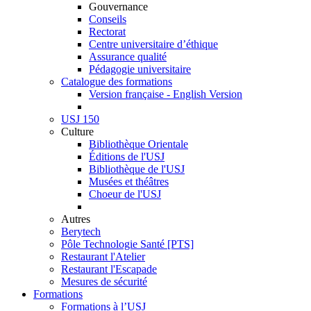
Gouvernance
Conseils
Rectorat
Centre universitaire d’éthique
Assurance qualité
Pédagogie universitaire
Catalogue des formations
Version française - English Version
USJ 150
Culture
Bibliothèque Orientale
Éditions de l'USJ
Bibliothèque de l'USJ
Musées et théâtres
Choeur de l'USJ
Autres
Berytech
Pôle Technologie Santé [PTS]
Restaurant l'Atelier
Restaurant l'Escapade
Mesures de sécurité
Formations
Formations à l’USJ