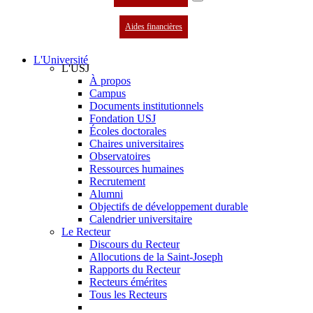
Aides financières
L'Université
L'USJ
À propos
Campus
Documents institutionnels
Fondation USJ
Écoles doctorales
Chaires universitaires
Observatoires
Ressources humaines
Recrutement
Alumni
Objectifs de développement durable
Calendrier universitaire
Le Recteur
Discours du Recteur
Allocutions de la Saint-Joseph
Rapports du Recteur
Recteurs émérites
Tous les Recteurs