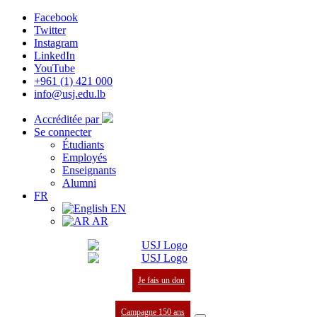
Facebook
Twitter
Instagram
LinkedIn
YouTube
+961 (1) 421 000
info@usj.edu.lb
Accréditée par
Se connecter
Étudiants
Employés
Enseignants
Alumni
FR
EN
AR
Je fais un don
Campagne 150 ans