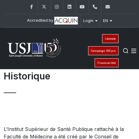
Facebook
Twitter
Instagram
LinkedIn
YouTube
+961 (1) 421 000
issp@usj.e
Accredited by
Login
EN
I donate
Campaign 150 yrs
Financial Aid
Historique
L’Institut Supérieur de Santé Publique rattaché à la
Faculté de Médecine a été créé par le Conseil de