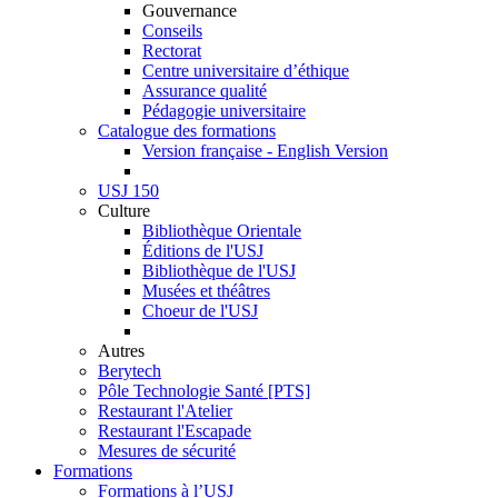
Gouvernance
Conseils
Rectorat
Centre universitaire d’éthique
Assurance qualité
Pédagogie universitaire
Catalogue des formations
Version française - English Version
USJ 150
Culture
Bibliothèque Orientale
Éditions de l'USJ
Bibliothèque de l'USJ
Musées et théâtres
Choeur de l'USJ
Autres
Berytech
Pôle Technologie Santé [PTS]
Restaurant l'Atelier
Restaurant l'Escapade
Mesures de sécurité
Formations
Formations à l’USJ