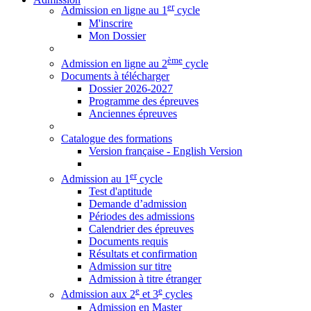
er
Admission en ligne au 1
cycle
M'inscrire
Mon Dossier
ème
Admission en ligne au 2
cycle
Documents à télécharger
Dossier 2026-2027
Programme des épreuves
Anciennes épreuves
Catalogue des formations
Version française - English Version
er
Admission au 1
cycle
Test d'aptitude
Demande d’admission
Périodes des admissions
Calendrier des épreuves
Documents requis
Résultats et confirmation
Admission sur titre
Admission à titre étranger
e
e
Admission aux 2
et 3
cycles
Admission en Master