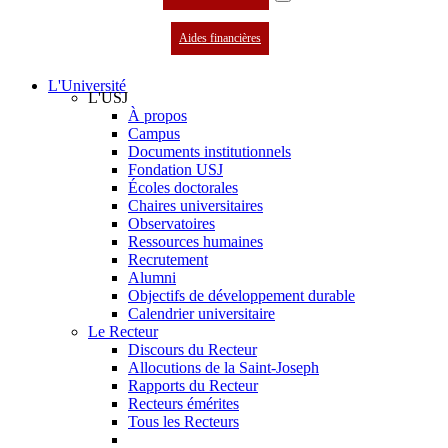
Aides financières
L'Université
L'USJ
À propos
Campus
Documents institutionnels
Fondation USJ
Écoles doctorales
Chaires universitaires
Observatoires
Ressources humaines
Recrutement
Alumni
Objectifs de développement durable
Calendrier universitaire
Le Recteur
Discours du Recteur
Allocutions de la Saint-Joseph
Rapports du Recteur
Recteurs émérites
Tous les Recteurs