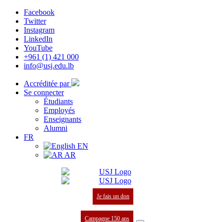
Facebook
Twitter
Instagram
LinkedIn
YouTube
+961 (1) 421 000
info@usj.edu.lb
Accréditée par
Se connecter
Étudiants
Employés
Enseignants
Alumni
FR
EN
AR
Je fais un don
Campagne 150 ans