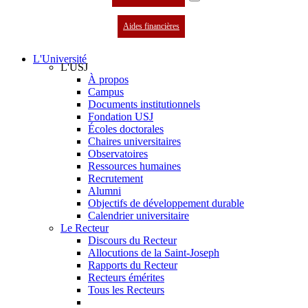
Aides financières
L'Université
L'USJ
À propos
Campus
Documents institutionnels
Fondation USJ
Écoles doctorales
Chaires universitaires
Observatoires
Ressources humaines
Recrutement
Alumni
Objectifs de développement durable
Calendrier universitaire
Le Recteur
Discours du Recteur
Allocutions de la Saint-Joseph
Rapports du Recteur
Recteurs émérites
Tous les Recteurs