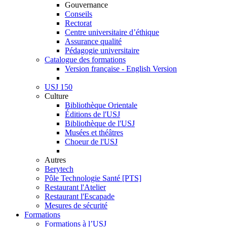
Gouvernance
Conseils
Rectorat
Centre universitaire d’éthique
Assurance qualité
Pédagogie universitaire
Catalogue des formations
Version française - English Version
USJ 150
Culture
Bibliothèque Orientale
Éditions de l'USJ
Bibliothèque de l'USJ
Musées et théâtres
Choeur de l'USJ
Autres
Berytech
Pôle Technologie Santé [PTS]
Restaurant l'Atelier
Restaurant l'Escapade
Mesures de sécurité
Formations
Formations à l’USJ