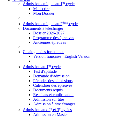
er
Admission en ligne au 1
cycle
M'inscrire
Mon Dossier
ème
Admission en ligne au 2
cycle
Documents à télécharger
Dossier 2026-2027
Programme des épreuves
Anciennes épreuves
Catalogue des formations
Version française - English Version
er
Admission au 1
cycle
Test d'aptitude
Demande d’admission
Périodes des admissions
Calendrier des épreuves
Documents requis
Résultats et confirmation
Admission sur titre
Admission à titre étranger
e
e
Admission aux 2
et 3
cycles
Admission en Master