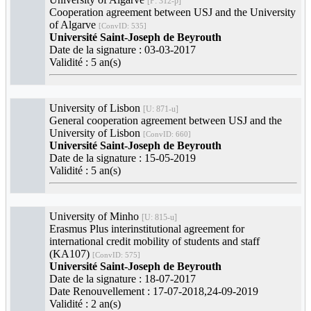
[P: 312-p]
Cooperation agreement between USJ and the University
of Algarve
[ConvID: 535]
Université Saint-Joseph de Beyrouth
Date de la signature : 03-03-2017
Validité : 5 an(s)
University of Lisbon
[U: 871-u]
General cooperation agreement between USJ and the
University of Lisbon
[ConvID: 660]
Université Saint-Joseph de Beyrouth
Date de la signature : 15-05-2019
Validité : 5 an(s)
University of Minho
[U: 815-u]
Erasmus Plus interinstitutional agreement for
international credit mobility of students and staff
(KA107)
[ConvID: 575]
Université Saint-Joseph de Beyrouth
Date de la signature : 18-07-2017
Date Renouvellement : 17-07-2018,24-09-2019
Validité : 2 an(s)