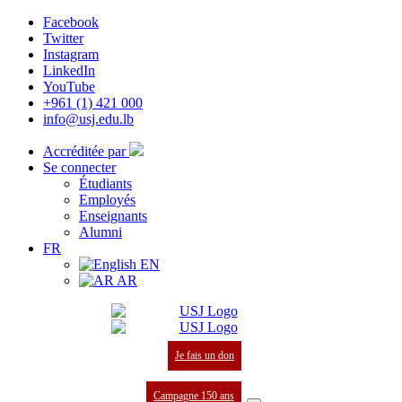
Facebook
Twitter
Instagram
LinkedIn
YouTube
+961 (1) 421 000
info@usj.edu.lb
Accréditée par
Se connecter
Étudiants
Employés
Enseignants
Alumni
FR
EN
AR
Je fais un don
Campagne 150 ans