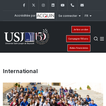
Facebook
Twitter
Instagram
LinkedIn
YouTube
+961 (1) 421 000
info@usj.e
Accréditée par
Se connecter
FR
Je fais un don
Campagne 150 ans
Aides financières
International