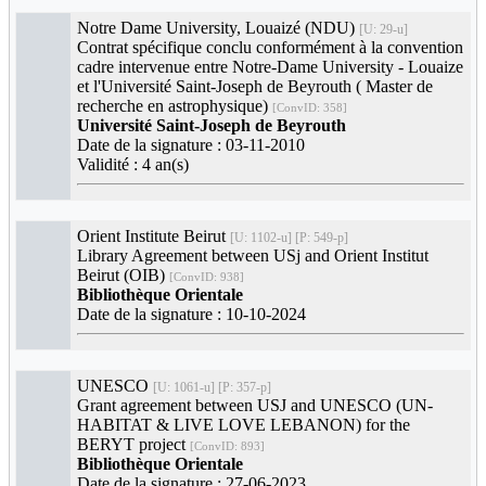
Notre Dame University, Louaizé (NDU)
[U: 29-u]
Contrat spécifique conclu conformément à la convention
cadre intervenue entre Notre-Dame University - Louaize
et l'Université Saint-Joseph de Beyrouth ( Master de
recherche en astrophysique)
[ConvID: 358]
Université Saint-Joseph de Beyrouth
Date de la signature : 03-11-2010
Validité : 4 an(s)
Orient Institute Beirut
[U: 1102-u] [P: 549-p]
Library Agreement between USj and Orient Institut
Beirut (OIB)
[ConvID: 938]
Bibliothèque Orientale
Date de la signature : 10-10-2024
UNESCO
[U: 1061-u] [P: 357-p]
Grant agreement between USJ and UNESCO (UN-
HABITAT & LIVE LOVE LEBANON) for the
BERYT project
[ConvID: 893]
Bibliothèque Orientale
Date de la signature : 27-06-2023