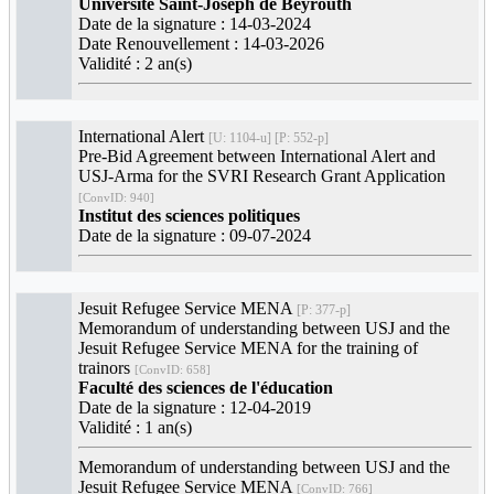
Université Saint-Joseph de Beyrouth
Date de la signature : 14-03-2024
Date Renouvellement : 14-03-2026
Validité : 2 an(s)
International Alert
[U: 1104-u] [P: 552-p]
Pre-Bid Agreement between International Alert and
USJ-Arma for the SVRI Research Grant Application
[ConvID: 940]
Institut des sciences politiques
Date de la signature : 09-07-2024
Jesuit Refugee Service MENA
[P: 377-p]
Memorandum of understanding between USJ and the
Jesuit Refugee Service MENA for the training of
trainors
[ConvID: 658]
Faculté des sciences de l'éducation
Date de la signature : 12-04-2019
Validité : 1 an(s)
Memorandum of understanding between USJ and the
Jesuit Refugee Service MENA
[ConvID: 766]