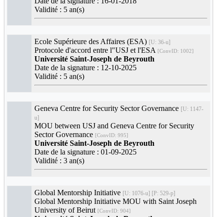
Date de la signature : 16-01-2018
Validité : 5 an(s)
Ecole Supérieure des Affaires (ESA)
[U: 36-u]
Protocole d'accord entre l"USJ et l'ESA
[ConvID: 1002]
Université Saint-Joseph de Beyrouth
Date de la signature : 12-10-2025
Validité : 5 an(s)
Geneva Centre for Security Sector Governance
[U: 1147-
u]
MOU between USJ and Geneva Centre for Security
Sector Governance
[ConvID: 995]
Université Saint-Joseph de Beyrouth
Date de la signature : 01-09-2025
Validité : 3 an(s)
Global Mentorship Initiative
[U: 1076-u] [P: 529-p]
Global Mentorship Initiative MOU with Saint Joseph
University of Beirut
[ConvID: 904]