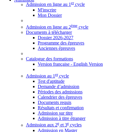
er
Admission en ligne au 1
cycle
M'inscrire
Mon Dossier
ème
Admission en ligne au 2
cycle
Documents à télécharger
Dossier 2026-2027
Programme des épreuves
Anciennes épreuves
Catalogue des formations
Version française - English Version
er
Admission au 1
cycle
Test d'aptitude
Demande d’admission
Périodes des admissions
Calendrier des épreuves
Documents requis
Résultats et confirmation
Admission sur titre
Admission à titre étranger
e
e
Admission aux 2
et 3
cycles
Admission en Master