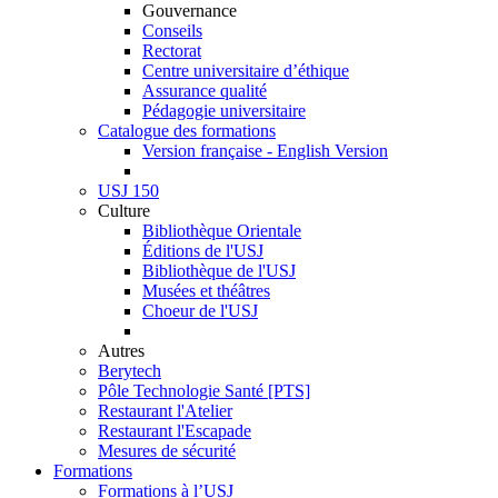
Gouvernance
Conseils
Rectorat
Centre universitaire d’éthique
Assurance qualité
Pédagogie universitaire
Catalogue des formations
Version française - English Version
USJ 150
Culture
Bibliothèque Orientale
Éditions de l'USJ
Bibliothèque de l'USJ
Musées et théâtres
Choeur de l'USJ
Autres
Berytech
Pôle Technologie Santé [PTS]
Restaurant l'Atelier
Restaurant l'Escapade
Mesures de sécurité
Formations
Formations à l’USJ