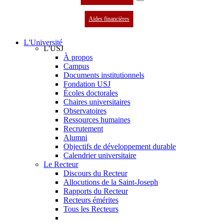
Aides financières
L'Université
L'USJ
À propos
Campus
Documents institutionnels
Fondation USJ
Écoles doctorales
Chaires universitaires
Observatoires
Ressources humaines
Recrutement
Alumni
Objectifs de développement durable
Calendrier universitaire
Le Recteur
Discours du Recteur
Allocutions de la Saint-Joseph
Rapports du Recteur
Recteurs émérites
Tous les Recteurs