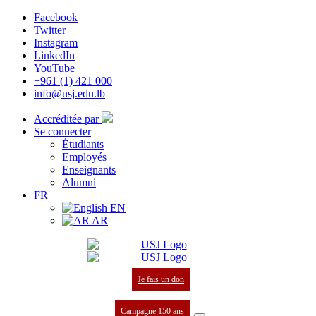
Facebook
Twitter
Instagram
LinkedIn
YouTube
+961 (1) 421 000
info@usj.edu.lb
Accréditée par
Se connecter
Étudiants
Employés
Enseignants
Alumni
FR
EN
AR
Je fais un don
Campagne 150 ans