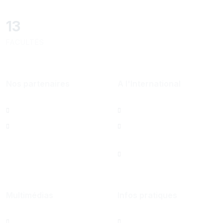
13
FACULTÉS
Nos partenaires
A l'International
Al Mazeed
Bureau de Paris
Lamsa
North America Office
Saint Joseph
University Foundation,
Beirut Inc. - États-Unis
Multimédias
Infos pratiques
Albums photos
Contactez-nous