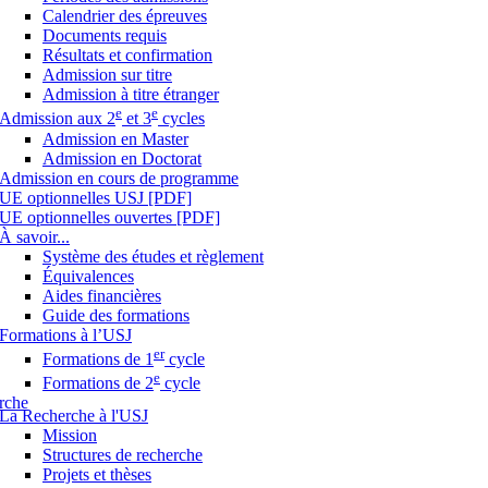
Calendrier des épreuves
Documents requis
Résultats et confirmation
Admission sur titre
Admission à titre étranger
e
e
Admission aux 2
et 3
cycles
Admission en Master
Admission en Doctorat
Admission en cours de programme
UE optionnelles USJ [PDF]
UE optionnelles ouvertes [PDF]
À savoir...
Système des études et règlement
Équivalences
Aides financières
Guide des formations
Formations à l’USJ
er
Formations de 1
cycle
e
Formations de 2
cycle
rche
La Recherche à l'USJ
Mission
Structures de recherche
Projets et thèses