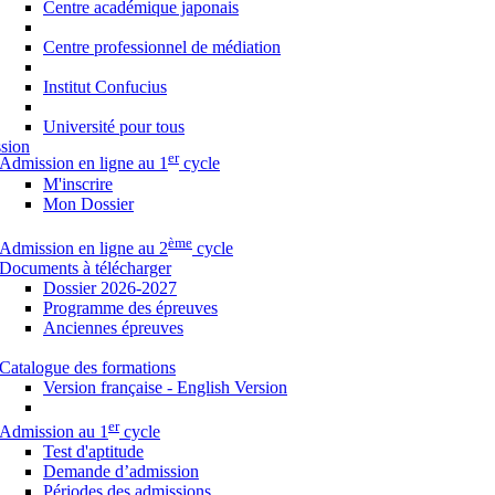
Centre académique japonais
Centre professionnel de médiation
Institut Confucius
Université pour tous
sion
er
Admission en ligne au 1
cycle
M'inscrire
Mon Dossier
ème
Admission en ligne au 2
cycle
Documents à télécharger
Dossier 2026-2027
Programme des épreuves
Anciennes épreuves
Catalogue des formations
Version française - English Version
er
Admission au 1
cycle
Test d'aptitude
Demande d’admission
Périodes des admissions