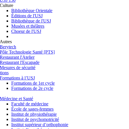
USJ 150
Culture
Bibliothèque Orientale
Éditions de l'USJ
Bibliothèque de l'USJ
Musées et théâtres
Choeur de l'USJ
Autres
Berytech
Pôle Technologie Santé [PTS]
Restaurant l'Atelier
Restaurant l'Escapade
Mesures de sécurité
tions
Formations à l’USJ
Formations de 1er cycle
Formations de 2e cycle
Médecine et Santé
Faculté de médecine
École de sages-femmes
Institut de physiothérapie
Institut de psychomotricité
Institut supérieur d’orthophonie