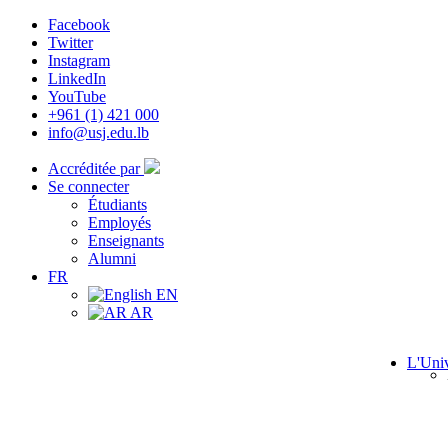
Facebook
Twitter
Instagram
LinkedIn
YouTube
+961 (1) 421 000
info@usj.edu.lb
Accréditée par
Se connecter
Étudiants
Employés
Enseignants
Alumni
FR
EN
AR
L'Univ