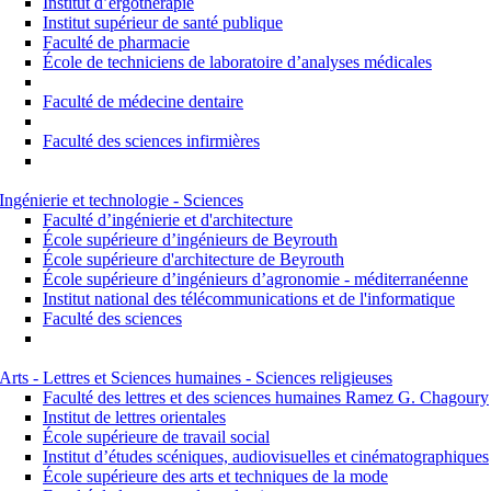
Institut d’ergothérapie
Institut supérieur de santé publique
Faculté de pharmacie
École de techniciens de laboratoire d’analyses médicales
Faculté de médecine dentaire
Faculté des sciences infirmières
Ingénierie et technologie - Sciences
Faculté d’ingénierie et d'architecture
École supérieure d’ingénieurs de Beyrouth
École supérieure d'architecture de Beyrouth
École supérieure d’ingénieurs d’agronomie - méditerranéenne
Institut national des télécommunications et de l'informatique
Faculté des sciences
Arts - Lettres et Sciences humaines - Sciences religieuses
Faculté des lettres et des sciences humaines Ramez G. Chagoury
Institut de lettres orientales
École supérieure de travail social
Institut d’études scéniques, audiovisuelles et cinématographiques
École supérieure des arts et techniques de la mode