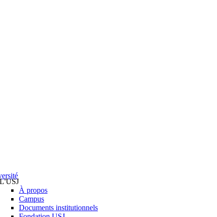
ersité
L'USJ
À propos
Campus
Documents institutionnels
Fondation USJ