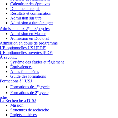
Calendrier des épreuves
Documents requis
Résultats et confirmation
Admission sur titre
Admission à titre étranger
e
e
Admission aux 2
et 3
cycles
Admission en Master
Admission en Doctorat
Admission en cours de programme
UE optionnelles USJ [PDF]
UE optionnelles ouvertes [PDF]
À savoir...
Système des études et règlement
Équivalences
Aides financières
Guide des formations
Formations à l’USJ
er
Formations de 1
cycle
e
Formations de 2
cycle
rche
La Recherche à l'USJ
Mission
Structures de recherche
Projets et thèses