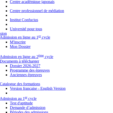
Centre académique japonais
Centre professionnel de médiation
Institut Confucius
Université pour tous
sion
er
Admission en ligne au 1
cycle
M'inscrire
Mon Dossier
ème
Admission en ligne au 2
cycle
Documents à télécharger
Dossier 2026-2027
Programme des épreuves
Anciennes épreuves
Catalogue des formations
Version française - English Version
er
Admission au 1
cycle
Test d'aptitude
Demande d’admission
Périodes des admissions