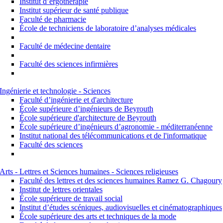
Institut d’ergothérapie
Institut supérieur de santé publique
Faculté de pharmacie
École de techniciens de laboratoire d’analyses médicales
Faculté de médecine dentaire
Faculté des sciences infirmières
Ingénierie et technologie - Sciences
Faculté d’ingénierie et d'architecture
École supérieure d’ingénieurs de Beyrouth
École supérieure d'architecture de Beyrouth
École supérieure d’ingénieurs d’agronomie - méditerranéenne
Institut national des télécommunications et de l'informatique
Faculté des sciences
Arts - Lettres et Sciences humaines - Sciences religieuses
Faculté des lettres et des sciences humaines Ramez G. Chagoury
Institut de lettres orientales
École supérieure de travail social
Institut d’études scéniques, audiovisuelles et cinématographiques
École supérieure des arts et techniques de la mode