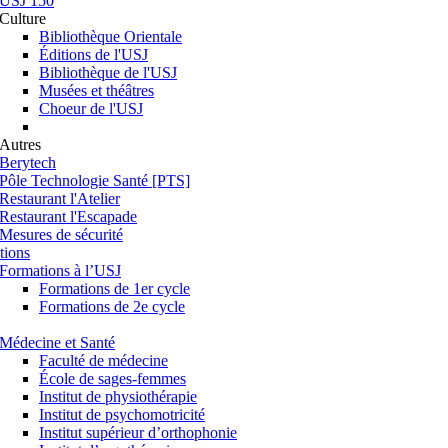
USJ 150
Culture
Bibliothèque Orientale
Éditions de l'USJ
Bibliothèque de l'USJ
Musées et théâtres
Choeur de l'USJ
Autres
Berytech
Pôle Technologie Santé [PTS]
Restaurant l'Atelier
Restaurant l'Escapade
Mesures de sécurité
tions
Formations à l’USJ
Formations de 1er cycle
Formations de 2e cycle
Médecine et Santé
Faculté de médecine
École de sages-femmes
Institut de physiothérapie
Institut de psychomotricité
Institut supérieur d’orthophonie