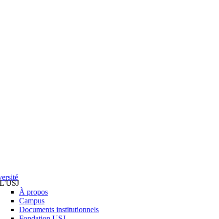
ersité
L'USJ
À propos
Campus
Documents institutionnels
Fondation USJ