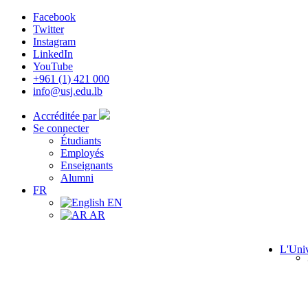
Facebook
Twitter
Instagram
LinkedIn
YouTube
+961 (1) 421 000
info@usj.edu.lb
Accréditée par
Se connecter
Étudiants
Employés
Enseignants
Alumni
FR
EN
AR
L'Univ