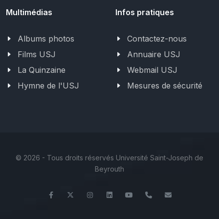
Multimédias
Infos pratiques
Albums photos
Contactez-nous
Films USJ
Annuaire USJ
La Quinzaine
Webmail USJ
Hymne de l'USJ
Mesures de sécurité
©
2026 - Tous droits réservés Université Saint-Joseph de
Beyrouth
Facebook
Twitter
Instagram
LinkedIn
YouTube
+961 (1) 421 000
info@usj.ed