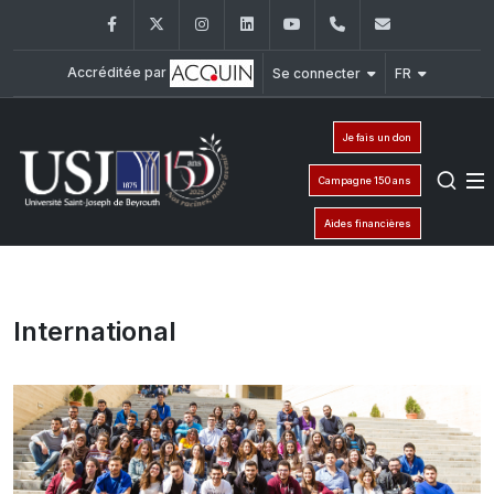
Facebook
Twitter
Instagram
LinkedIn
YouTube
+961 (1) 421 000
info@usj.e
Accréditée par
Se connecter
FR
Je fais un don
Campagne 150 ans
Aides financières
International