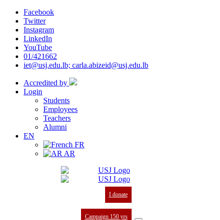
Facebook
Twitter
Instagram
LinkedIn
YouTube
01/421662
iet@usj.edu.lb; carla.abizeid@usj.edu.lb
Accredited by
Login
Students
Employees
Teachers
Alumni
EN
FR
AR
I donate
Campaign 150 yrs