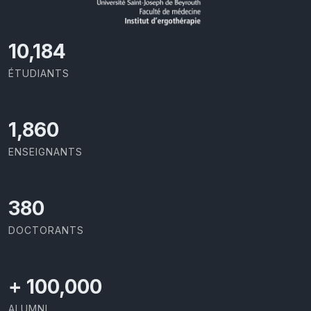
11,727
ÉTUDIANTS
2,142
ENSEIGNANTS
437
DOCTORANTS
+
100,000
ALUMNI