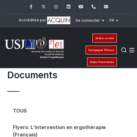
Facebook
Twitter
Instagram
LinkedIn
YouTube
01/421662
iet@usj.edu
Accréditée par
Se connecter
FR
Je fais un don
Campagne 150 ans
Aides financières
Documents
TOUS
Flyers: L'intervention en ergothérapie
(Français)