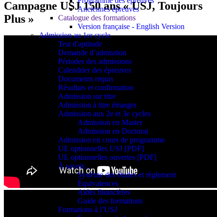
Programme des épreuves
Campagne USJ 150 ans « USJ, Toujours
Anciennes épreuves
Plus »
Catalogue des formations
Version française - English Version
Admission au 1er cycle
Test d'aptitude
Demande d’admission
Périodes des admissions
Calendrier des épreuves
Documents requis
Résultats et confirmation
Admission sur titre
Admission à titre étranger
Admission aux 2e et 3e cycles
Admission en Master
Admission en Doctorat
Admission en cours de programme
UE optionnelles USJ [PDF]
UE optionnelles ouvertes [PDF]
À savoir...
Système des études et règlement
Équivalences
Aides financières
Guide des formations
Formations à l’USJ