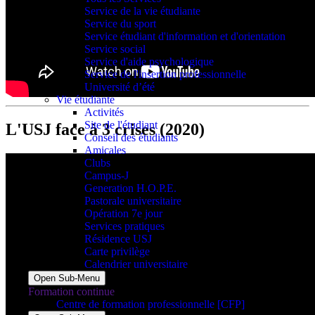
Service de la vie étudiante
Service du sport
Service étudiant d'information et d'orientation
Service social
Service d'aide psychologique
Service de l'insertion professionnelle
Université d’été
Vie étudiante
Activités
Site de l'étudiant
L'USJ face à 3 crises (2020)
Conseil des étudiants
Amicales
Clubs
Campus-J
Generation H.O.P.E.
Pastorale universitaire
Opération 7e jour
Services pratiques
Résidence USJ
Carte privilège
Calendrier universitaire
Open Sub-Menu
Formation continue
Centre de formation professionnelle [CFP]