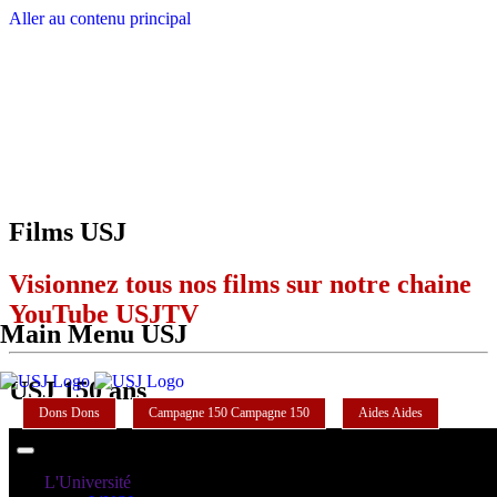
Aller au contenu principal
Films USJ
Visionnez tous nos films sur notre chaine
YouTube USJTV
Main Menu USJ
USJ 150 ans
Dons
Dons
Campagne 150
Campagne 150
Aides
Aides
L'Université