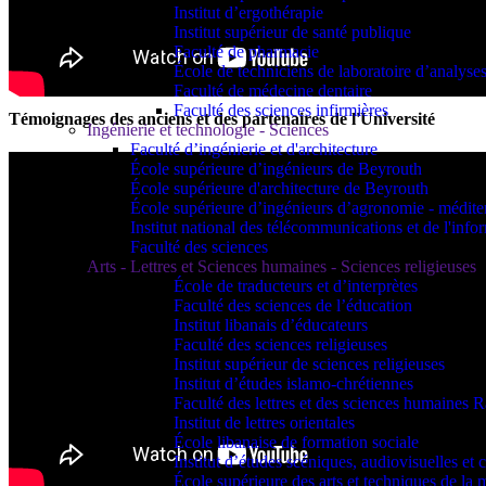
Institut d’ergothérapie
Institut supérieur de santé publique
Faculté de pharmacie
École de techniciens de laboratoire d’analyse
Faculté de médecine dentaire
Faculté des sciences infirmières
Témoignages des anciens et des partenaires de l'Université
Ingénierie et technologie - Sciences
Faculté d’ingénierie et d'architecture
École supérieure d’ingénieurs de Beyrouth
École supérieure d'architecture de Beyrouth
École supérieure d’ingénieurs d’agronomie - médit
Institut national des télécommunications et de l'info
Faculté des sciences
Arts - Lettres et Sciences humaines - Sciences religieuses
École de traducteurs et d’interprètes
Faculté des sciences de l’éducation
Institut libanais d’éducateurs
Faculté des sciences religieuses
Institut supérieur de sciences religieuses
Institut d’études islamo-chrétiennes
Faculté des lettres et des sciences humaine
Institut de lettres orientales
École libanaise de formation sociale
Institut d’études scéniques, audiovisuelles e
École supérieure des arts et techniques de 