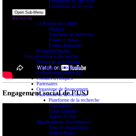
Formations de 1er cycle
Formations de 2e cycle
Open Sub-Menu
Recherche
La Recherche à l'USJ
Mission
Structures de recherche
Projets et thèses
Écoles doctorales
Research2Market
Vice-rectorat à la Recherche
Bureau de la recherche
Politiques et procédures
Conseil de la recherche
Comités d'éthiques
Partenaires
Organisme de financement
Engagement social de l’USJ
Plateforme de la recherche
Plateforme de la recherche
Formulaires
Dates à retenir
Appels d'offre
Manifestations Scientifiques
Tous les événements
Album Photos