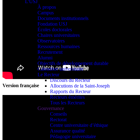
L'USJ
À propos
Campus
Documents institutionnels
Fondation USJ
Écoles doctorales
Chaires universitaires
Observatoires
Ressources humaines
Recrutement
Alumni
Objectifs de développement durable
Calendrier universitaire
Le Recteur
Discours du Recteur
Version française
Allocutions de la Saint-Joseph
Rapports du Recteur
Recteurs émérites
Tous les Recteurs
Gouvernance
Conseils
Rectorat
Centre universitaire d’éthique
Assurance qualité
Pédagogie universitaire