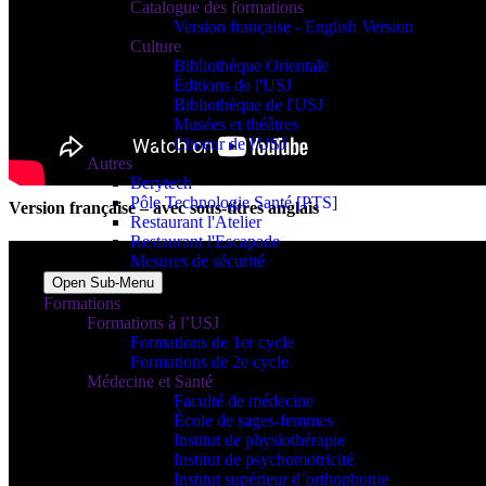
Catalogue des formations
Version française - English Version
Culture
Bibliothèque Orientale
Éditions de l'USJ
Bibliothèque de l'USJ
Musées et théâtres
Choeur de l'USJ
Autres
Berytech
Pôle Technologie Santé [PTS]
Version française – avec sous-titres anglais
Restaurant l'Atelier
Restaurant l'Escapade
Mesures de sécurité
Open Sub-Menu
Formations
Formations à l’USJ
Formations de 1er cycle
Formations de 2e cycle
Médecine et Santé
Faculté de médecine
École de sages-femmes
Institut de physiothérapie
Institut de psychomotricité
Institut supérieur d’orthophonie