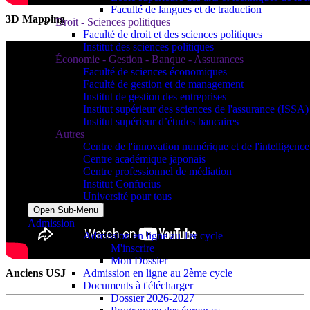
Faculté de langues et de traduction
3D Mapping
Droit - Sciences politiques
Faculté de droit et des sciences politiques
Institut des sciences politiques
Économie - Gestion - Banque - Assurances
Faculté de sciences économiques
Faculté de gestion et de management
Institut de gestion des entreprises
Institut supérieur des sciences de l'assurance (ISSA)
Institut supérieur d’études bancaires
Autres
Centre de l'innovation numérique et de l'intelligence a
Centre académique japonais
Centre professionnel de médiation
Institut Confucius
Université pour tous
Open Sub-Menu
Admission
Admission en ligne au 1er cycle
M'inscrire
Mon Dossier
Anciens USJ
Admission en ligne au 2ème cycle
Documents à t'élécharger
Dossier 2026-2027