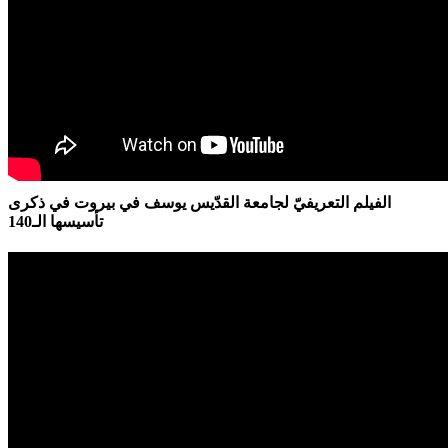
الفيلم التعريفيّ لجامعة القدّيس يوسف في بيروت في ذكرى
تأسيسها الـ140