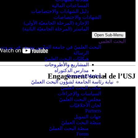
المساعدات المالية
دليل الشهادات والاختصاصات
الشهادات والاختصاصات
الإجازة (المرحلة الجامعيّة الأولى)
الماستر (المرحلة الجامعيّة الثانية)
Open Sub-Menu
البحث العلمي
البحث العلميّ في جامعة القدّيس يوسف في بيروت
الرسالة
هيكليّات البحث العلميّ
المشاريع والأطروحات
مدارس الدكتوراه
Engagement social de l’USJ
Research2Market
نيابة رئاسة الجامعة لشؤون البحث العمليّ
مكتب البحث العلميّ
السياسات والإجراءات
مجلس البحث العلميّ
لجان الأخلاقيّات
Partners
جهات التمويل
منصّة البحث العمليّ
منصّة البحث العمليّ
Forms