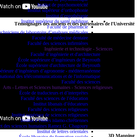
Institut de psychomotricité
Institut supérieur d’orthophonie
Institut d’ergothérapie
Institut supérieur de santé publique
Témoignages des anciens et des partenaires de l'Université
Faculté de pharmacie
echniciens de laboratoire d’analyses médicales
Faculté de médecine dentaire
Faculté des sciences infirmières
Ingénierie et technologie - Sciences
Faculté d’ingénierie et d'architecture
École supérieure d’ingénieurs de Beyrouth
École supérieure d'architecture de Beyrouth
érieure d’ingénieurs d’agronomie - méditerranéenne
t national des télécommunications et de l'informatique
Faculté des sciences
Arts - Lettres et Sciences humaines - Sciences religieuses
École de traducteurs et d’interprètes
Faculté des sciences de l’éducation
Institut libanais d’éducateurs
Faculté des sciences religieuses
Institut supérieur de sciences religieuses
Institut d’études islamo-chrétiennes
s et des sciences humaines Ramez G. Chagoury
Institut de lettres orientales
3D Mapping
École libanaise de formation sociale