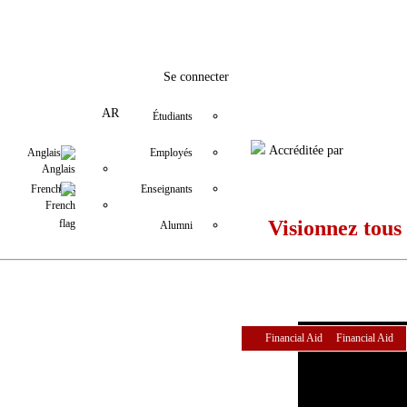
fo@usj.edu.lb
YouTube
+9611421000
LinkedIn
Instagram
Twitter
Facebook
Se connecter
AR
Étudiants
Accréditée par
Anglais
Employés
French
Enseignants
Visionnez tous
Alumni
Financial Aid
Financial Aid