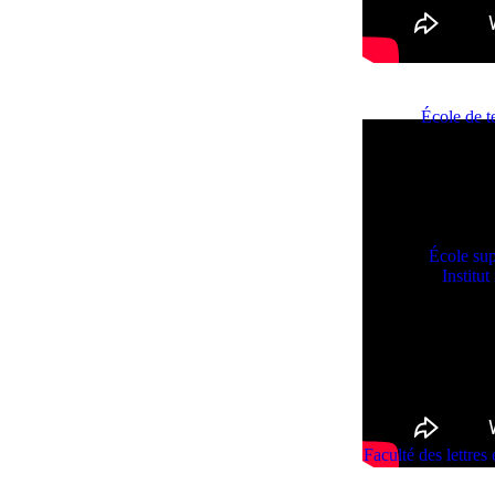
École de t
École sup
Institu
Faculté des lettre