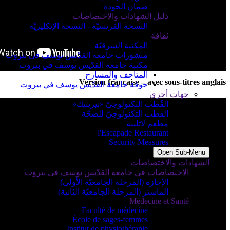
ضمان الجودة
دليل الشهادات والاختصاصات
النسخة الفرنسيّة - النسخة الإنكليزيّة
ثقافة
المكتبة الشرقيّة
منشورات جامعة القدّيس يوسف في بيروت
مكتبة جامعة القدّيس يوسف في بيروت
المتاحف والمسارح
Version française – avec sous-titres anglais
جوقة جامعة القدّيس يوسف في بيروت
جهات أخرى
القُطب التكنولوجيّ «بيريتيك«
القطب التكنولوجيّ للصحّة
مطعم لاتلييه
l'Escapade Restaurant
Security Measures
Open Sub-Menu
الشهادات والاختصاصات
الاختصاصات في جامعة القدّيس يوسف في بيروت
الإجازة (المرحلة الجامعيّة الأولى)
الماستر (المرحلة الجامعيّة الثانية)
Médecine et Santé
Faculté de médecine
École de sages-femmes
Institut de physiothérapie