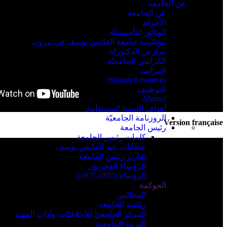
عن الجامعة
عن الجامعة
الأحرام
الوثائق التأسيسيّة
مؤسّسة جامعة القدّيس يوسف في بيروت
مدارس الدكتوراه
الكراسي الجامعيّة
المراصد
Human Resources
التوظيف
Alumni
أهداف التنمية المستدامة
الروزنامة الجامعيّة
Version française
رئيس الجامعة
كلمات رئيس الجامعة
خطابات عيد القدّيس يوسف
تقارير رئيس الجامعة
الرؤساء الفخريون
الرؤساء (1875-1975)
الحوكمة
المجالس
رئاسة الجامعة
المركز الجامعيّ للأخلاقيّات وآداب المهنة
التربية الجامعية