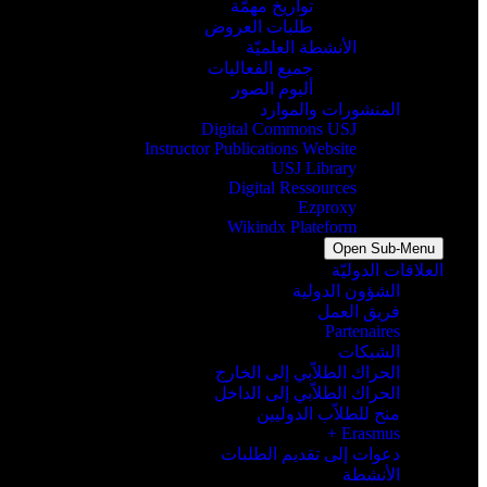
تواريخ مهمّة
طلبات العروض
الأنشطة العلميّة
جميع الفعاليات
ألبوم الصور
المنشورات والموارد
Digital Commons USJ
Instructor Publications Website
USJ Library
Digital Ressources
Ezproxy
Wikindx Plateform
Open Sub-Menu
العلاقات الدوليّة
الشؤون الدولية
فريق العمل
Partenaires
الشبكات
الحراك الطلاّبي إلى الخارج
الحراك الطلاّبي إلى الداخل
منح للطلاّب الدوليين
Erasmus +
دعوات إلى تقديم الطلبات
الأنشطة