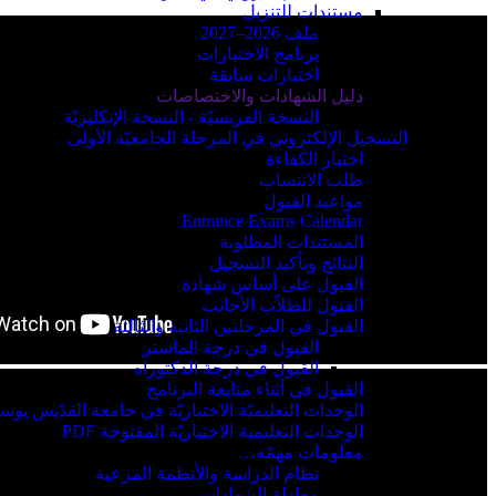
مستندات للتنزيل
ملف 2026–2027
برنامج الاختبارات
اختبارات سابقة
دليل الشهادات والاختصاصات
النسخة الفرنسيّة - النسخة الإنكليزيّة
التسجيل الإلكتروني في المرحلة الجامعيّة الأولى
اختبار الكفاءة
طلب الانتساب
مواعيد القبول
Entrance Exams Calendar
المستندات المطلوبة
النتائج وتأكيد التسجيل
القبول على أساس شهادة
القبول للطلاّب الأجانب
القبول في المرحلتين الثانية والثالثة
القبول في درجة الماستر
القبول في درجة الدكتوراه
القبول في أثناء متابعة البرنامج
الوحدات التعليميّة الاختياريّة في جامعة القدّيس يوس
الوحدات التعليمية الاختياريّة المفتوحة PDF
معلومات مهمّة…
نظام الدراسة والأنظمة المرعية
معادلة الشهادات