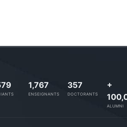
,506
1,938
391
+
IANTS
ENSEIGNANTS
DOCTORANTS
100,
ALUMNI