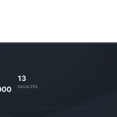
13
FACULTÉS
000