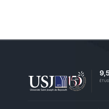
10
ÉTUD