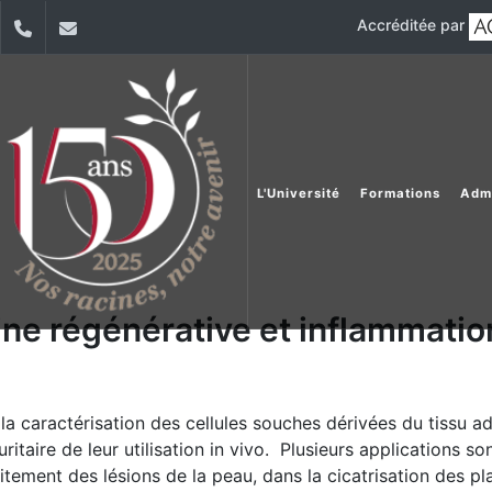
Accréditée par
dIn
YouTube
01-421000
nada.aladdin@usj.edu.lb
L'Université
Formations
Adm
ne régénérative et inflammatio
a caractérisation des cellules souches dérivées du tissu ad
ritaire de leur utilisation in vivo. Plusieurs applications s
raitement des lésions de la peau, dans la cicatrisation des pl