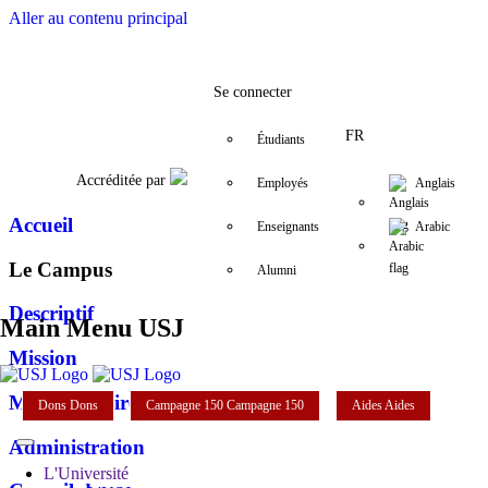
Aller au contenu principal
Facebook
Twitter
Instagram
LinkedIn
YouTube
07/731 284/5
cls@usj.edu.l
Se connecter
FR
Étudiants
Accréditée par
Employés
Anglais
Accueil
Enseignants
Arabic
Le Campus
Alumni
Descriptif
Main Menu USJ
Mission
Mot de la Directrice
Dons
Dons
Campagne 150
Campagne 150
Aides
Aides
Administration
L'Université