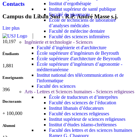
Contacts
Institut d’ergothérapie
Institut supérieur de santé publique
Faculté de pharmacie
Campus du Liban Sud - R.P. André Masse s.j.
École de techniciens de laboratoire
d’analyses médicales
Lire plus
Faculté de médecine dentaire
Faculté des sciences infirmières
10,815
Ingénierie et technologie - Sciences
Faculté d’ingénierie et d'architecture
École supérieure d’ingénieurs de Beyrouth
Étudiants
École supérieure d'architecture de Beyrouth
École supérieure d’ingénieurs d’agronomie -
1,995
méditerranéenne
Institut national des télécommunications et de
Enseignants
l'informatique
Faculté des sciences
420
Arts - Lettres et Sciences humaines - Sciences religieuses
École de traducteurs et d’interprètes
Doctorants
Faculté des sciences de l’éducation
Institut libanais d’éducateurs
+
100,000
Faculté des sciences religieuses
Institut supérieur de sciences religieuses
Institut d’études islamo-chrétiennes
Alumni
Faculté des lettres et des sciences humaines
Ramez G. Chagoury