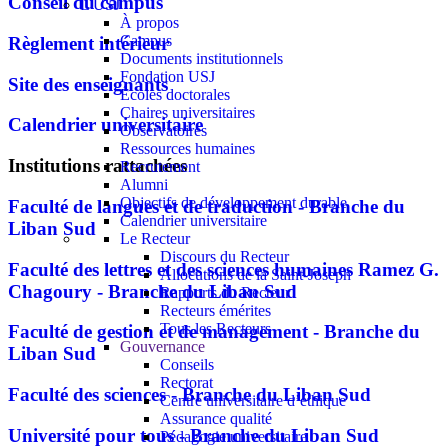
Conseil du campus
L'USJ
À propos
Campus
Règlement intérieur
Documents institutionnels
Fondation USJ
Site des enseignants
Écoles doctorales
Chaires universitaires
Calendrier universitaire
Observatoires
Ressources humaines
Institutions rattachées
Recrutement
Alumni
Objectifs de développement durable
Faculté de langues et de traduction - Branche du
Calendrier universitaire
Liban Sud
Le Recteur
Discours du Recteur
Faculté des lettres et des sciences humaines Ramez G.
Allocutions de la Saint-Joseph
Chagoury - Branche du Liban Sud
Rapports du Recteur
Recteurs émérites
Tous les Recteurs
Faculté de gestion et de management - Branche du
Gouvernance
Liban Sud
Conseils
Rectorat
Faculté des sciences - Branche du Liban Sud
Centre universitaire d’éthique
Assurance qualité
Université pour tous - Branche du Liban Sud
Pédagogie universitaire