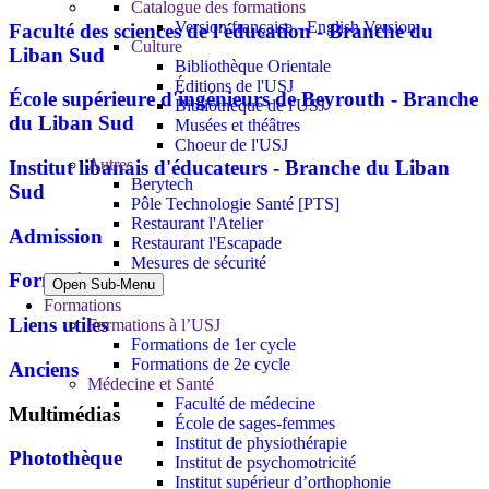
Catalogue des formations
Version française - English Version
Faculté des sciences de l'éducation - Branche du
Culture
Liban Sud
Bibliothèque Orientale
Éditions de l'USJ
École supérieure d'ingénieurs de Beyrouth - Branche
Bibliothèque de l'USJ
du Liban Sud
Musées et théâtres
Choeur de l'USJ
Autres
Institut libanais d'éducateurs - Branche du Liban
Berytech
Sud
Pôle Technologie Santé [PTS]
Restaurant l'Atelier
Admission
Restaurant l'Escapade
Mesures de sécurité
Formations
Open Sub-Menu
Formations
Liens utiles
Formations à l’USJ
Formations de 1er cycle
Formations de 2e cycle
Anciens
Médecine et Santé
Faculté de médecine
Multimédias
École de sages-femmes
Institut de physiothérapie
Photothèque
Institut de psychomotricité
Institut supérieur d’orthophonie