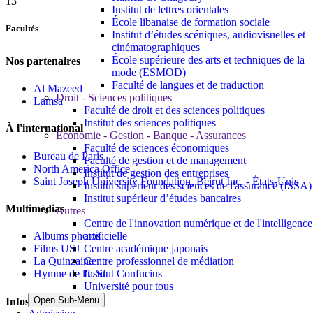
13
Institut de lettres orientales
École libanaise de formation sociale
Facultés
Institut d’études scéniques, audiovisuelles et
cinématographiques
École supérieure des arts et techniques de la
Nos partenaires
mode (ESMOD)
Faculté de langues et de traduction
Al Mazeed
Droit - Sciences politiques
Lamsa
Faculté de droit et des sciences politiques
Institut des sciences politiques
À l'international
Économie - Gestion - Banque - Assurances
Faculté de sciences économiques
Bureau de Paris
Faculté de gestion et de management
North America Office
Institut de gestion des entreprises
Saint Joseph University Foundation, Beirut Inc. - États-Unis
Institut supérieur des sciences de l'assurance (ISSA)
Institut supérieur d’études bancaires
Multimédias
Autres
Centre de l'innovation numérique et de l'intelligence
artificielle
Albums photos
Centre académique japonais
Films USJ
Centre professionnel de médiation
La Quinzaine
Institut Confucius
Hymne de l'USJ
Université pour tous
Open Sub-Menu
Infos pratiques