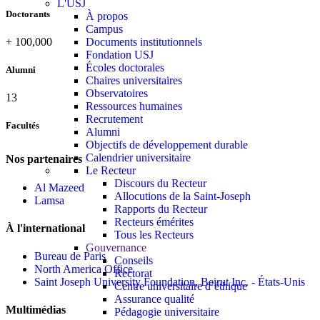
L'USJ
Doctorants
À propos
Campus
+
100,000
Documents institutionnels
Fondation USJ
Écoles doctorales
Alumni
Chaires universitaires
Observatoires
13
Ressources humaines
Recrutement
Facultés
Alumni
Objectifs de développement durable
Calendrier universitaire
Nos partenaires
Le Recteur
Discours du Recteur
Al Mazeed
Allocutions de la Saint-Joseph
Lamsa
Rapports du Recteur
Recteurs émérites
À l'international
Tous les Recteurs
Gouvernance
Bureau de Paris
Conseils
North America Office
Rectorat
Saint Joseph University Foundation, Beirut Inc. - États-Unis
Centre universitaire d’éthique
Assurance qualité
Multimédias
Pédagogie universitaire