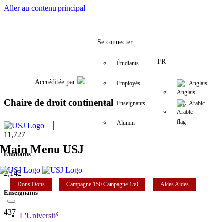
Aller au contenu principal
Facebook
Twitter
Instagram
LinkedIn
YouTube
+9611421000
info@usj.edu
Se connecter
FR
Étudiants
Accréditée par
Employés
Anglais
Chaire de droit continental
Enseignants
Arabic
Alumni
11,727
Main Menu USJ
Étudiants
2,142
Dons
Dons
Campagne 150
Campagne 150
Aides
Aides
Enseignants
437
L'Université