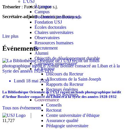
L'USJ
À propos
Trésorier
: Patrick Langue s.j.
Campus
Secrétaire-adjoint
: Dominique Bouzy s.j.
Documents institutionnels
Fondation USJ
Écoles doctorales
Chaires universitaires
Lire plus
Observatoires
Ressources humaines
Événements
Recrutement
Alumni
Objectifs de développement durable
Calendrier universitaire
Le Recteur
Discours du Recteur
Allocutions de la Saint-Joseph
Lundi 18 mai 2026
Rapports du Recteur
Recteurs émérites
La Bibliothèque Orientale de l’USJ reçoit un fonds photographique inédit
Tous les Recteurs
d’Arthur Bossler consacré au Liban et à la Syrie des années 1928-1932
Gouvernance
Conseils
Tous nos événements
Rectorat
Centre universitaire d’éthique
Assurance qualité
11,727
Pédagogie universitaire