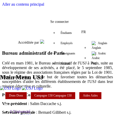
Aller au contenu principal
Facebook
Twitter
Instagram
LinkedIn
YouTube
+33 (1) 45 49 12 11
usjparis@usj.
Se connecter
FR
Étudiants
Accréditée par
Employés
Anglais
Bureau administratif de Paris
Enseignants
Arabic
Créé en mars 1981, le Bureau administratif de l'USJ à Paris, suite au
Alumni
développement de ses activités, a été placé, le 5 septembre 1985,
sous le régime des associations françaises régies par la Loi de 1901.
Main Menu USJ
Cette association a pour but de favoriser toutes les démarches
susceptibles d'aider les différents établissements de l'USJ dans leur
mission éducative et culturelle.
Président du Conseil
: François Boëdec s.j.
Dons
Dons
Campagne 150
Campagne 150
Aides
Aides
Vice-président
: Salim Daccache s.j.
L'Université
Secrétaire générale
: Bernard Gillibert s.j.