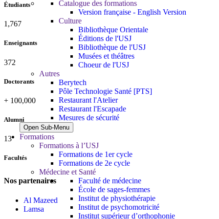
Catalogue des formations
Étudiants
Version française - English Version
Culture
1,881
Bibliothèque Orientale
Éditions de l'USJ
Enseignants
Bibliothèque de l'USJ
Musées et théâtres
396
Choeur de l'USJ
Autres
Doctorants
Berytech
Pôle Technologie Santé [PTS]
Restaurant l'Atelier
+
100,000
Restaurant l'Escapade
Mesures de sécurité
Alumni
Open Sub-Menu
Formations
13
Formations à l’USJ
Formations de 1er cycle
Facultés
Formations de 2e cycle
Médecine et Santé
Faculté de médecine
Nos partenaires
École de sages-femmes
Institut de physiothérapie
Al Mazeed
Institut de psychomotricité
Lamsa
Institut supérieur d’orthophonie