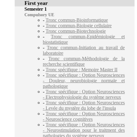
First year
Semester 1
Compulsory UE
-
Tronc commun-Bioinformatique
-
Tronc commun-Biologie cellulaire
-
Tronc commun-Biotechnologie
-
Tronc commun-Epidémiologie et
biostatistique
-
Tronc commun-Initiation au travail de
laboratoire
-
Tronc commun-Méthodologie de la
recherche scientifique
-
Tronc spécifique : Memoire Master II
-
Tronc spécifique : Option Neurosciences
- Douleur, neurobiologie normale et
pathologique
-
Tronc spécifique : Option Neurosciences
- Electrophysiologie du système nerveux
-
Tronc spécifique : Option Neurosciences
- Levée du mystère du lobe de l'insula
-
Tronc spécifique : Option Neurosciences
- Neuroscience cognitives
-
Tronc spécifique : Option Neurosciences
- Neurostimulation pour le traitment des
pathologies du système nerveux