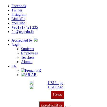
Facebook
Twitter
Instagram
LinkedIn
YouTube
+961 (1) 421 235
fm@usj.edu.lb
Accredited by
Login
Students
Employees
Teachers
Alumni
EN
FR
AR
I donate
Campaign 150 yrs