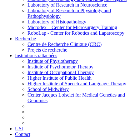
Laboratory of Research in Neuroscience
Laboratory of Research in Physiology and
Pathophysiology
Laboratory of Histopathology
Microdex – Center for Microsurgery Training
RoboLap - Center for Robotics and Laparoscopy
Recherche
Centre de Recherche Clinique (CRC)
Projets de recherche
Institutions rattachées
Institute of Physiotherapy
Institute of Psychomotor Therapy
Institute of Occupational Therapy
Higher Institute of Public Health
Higher Institute of Speech and Language Therapy
School of Midwifery
Center Jacques Loiselet for Medical Genetics and
Genomics
USJ
Contact