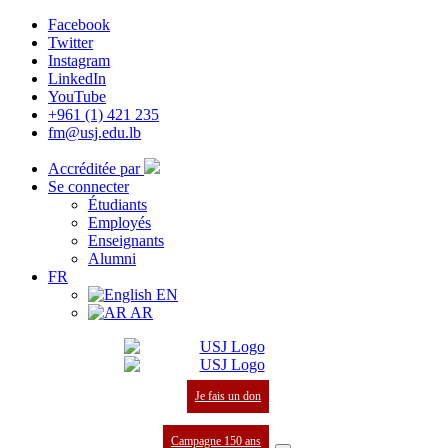
Facebook
Twitter
Instagram
LinkedIn
YouTube
+961 (1) 421 235
fm@usj.edu.lb
Accréditée par
Se connecter
Étudiants
Employés
Enseignants
Alumni
FR
EN
AR
Je fais un don
Campagne 150 ans