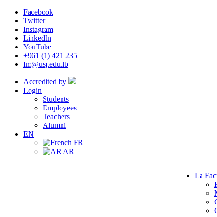
Facebook
Twitter
Instagram
LinkedIn
YouTube
+961 (1) 421 235
fm@usj.edu.lb
Accredited by
Login
Students
Employees
Teachers
Alumni
EN
FR
AR
La Fac