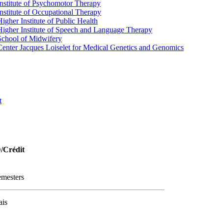
Institute of Psychomotor Therapy
Institute of Occupational Therapy
Higher Institute of Public Health
Higher Institute of Speech and Language Therapy
School of Midwifery
Center Jacques Loiselet for Medical Genetics and Genomics
t
D/Crédit
semesters
ais