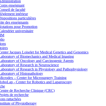
Administration
Corps enseignant
Conseil de faculté
Règlement intérieur
Dispositions particulières
Site des enseignants
Notations pour Promotion
Calendrier universitaire
IM
lio
ions
toires
Center Jacques Loiselet for Medical Genetics and Genomics
Laboratory of Biomechanics and Medical Imaging
Laboratory of Oncology and Carcinogenic Agents
Laboratory of Research in Neuroscience
Laboratory of Research in Physiology and Pathophysiology
Laboratory of Histopathology
Microdex – Center for Microsurgery Training
RoboLap - Center for Robotics and Laparoscopy
che
Centre de Recherche Clinique (CRC)
Projets de recherche
tions rattachées
Institute of Physiotherapy