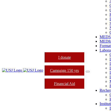
MEDS
MEDfo
Format
Labora
I donate
Campaign 150 yrs
Financial Aid
Recher
Institu