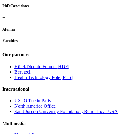
PhD Candidates
+
Alumni
Faculties
Our partners
Hôtel-Dieu de France [HDF]
Berytech
Health Technology Pole [PTS]
International
USJ Office in Paris
North America Office
Saint Joseph University Foundation, Beirut Inc. - USA
Multimedia