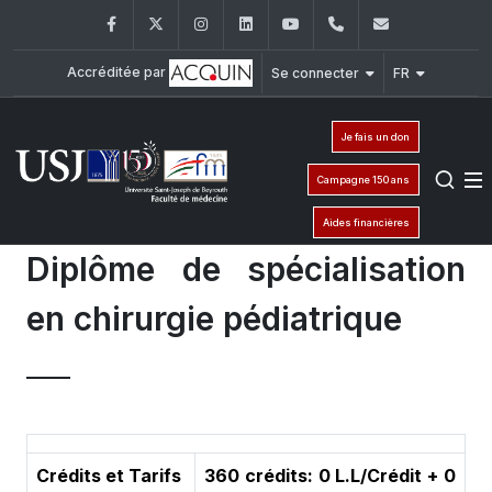
Facebook
Twitter
Instagram
LinkedIn
YouTube
+961 (1) 421 235
fm@usj.edu
Accréditée par
Se connecter
FR
Je fais un don
Campagne 150 ans
Aides financières
Diplôme de spécialisation
en chirurgie pédiatrique
Crédits et Tarifs
360 crédits: 0 L.L/Crédit + 0