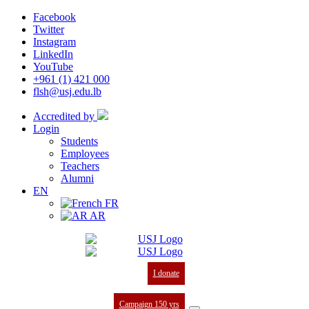
Facebook
Twitter
Instagram
LinkedIn
YouTube
+961 (1) 421 000
flsh@usj.edu.lb
Accredited by
Login
Students
Employees
Teachers
Alumni
EN
FR
AR
I donate
Campaign 150 yrs