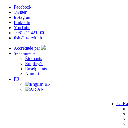
Facebook
Twitter
Instagram
LinkedIn
YouTube
+961 (1) 421 000
flsh@usj.edu.lb
Accréditée par
Se connecter
Étudiants
Employés
Enseignants
Alumni
FR
EN
AR
La Fa