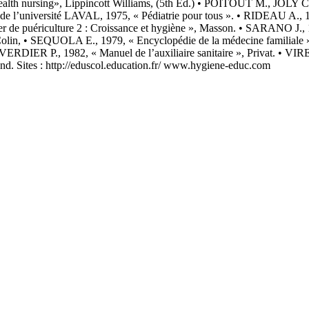
alth nursing», Lippincott Williams, (5th Ed.) • POITOUT M., JOLY C.,
e de l’université LAVAL, 1975, « Pédiatrie pour tous ». • RIDEAU A., 1
e puériculture 2 : Croissance et hygiène », Masson. • SARANO J., 19
and Colin, • SEQUOLA E., 1979, « Encyclopédie de la médecine famili
. • VERDIER P., 1982, « Manuel de l’auxiliaire sanitaire », Privat. • 
nd. Sites : http://eduscol.education.fr/ www.hygiene-educ.com