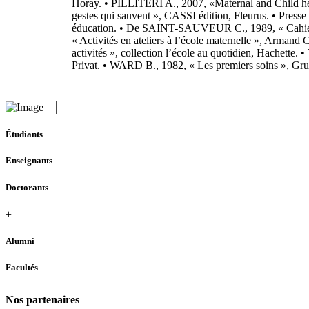
Horay. • PILLITERI A., 2007, «Maternal and Child he
gestes qui sauvent », CASSI édition, Fleurus. • Press
éducation. • De SAINT-SAUVEUR C., 1989, « Cahier d
« Activités en ateliers à l’école maternelle », Arm
activités », collection l’école au quotidien, Hachette
Privat. • WARD B., 1982, « Les premiers soins », Gru
Étudiants
Enseignants
Doctorants
+
Alumni
Facultés
Nos partenaires