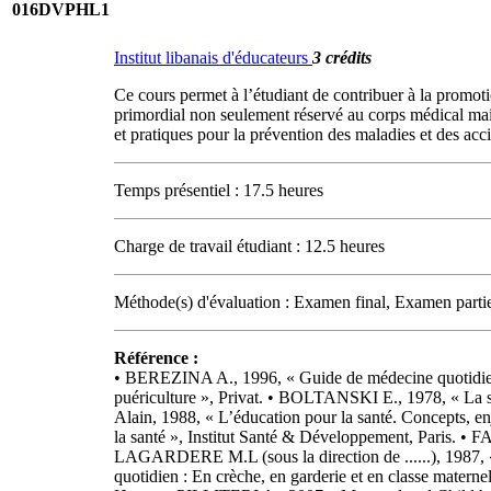
016DVPHL1
Institut libanais d'éducateurs
3 crédits
Ce cours permet à l’étudiant de contribuer à la promotio
primordial non seulement réservé au corps médical mais 
et pratiques pour la prévention des maladies et des acci
Temps présentiel : 17.5 heures
Charge de travail étudiant : 12.5 heures
Méthode(s) d'évaluation : Examen final, Examen parti
Référence :
• BEREZINA A., 1996, « Guide de médecine quotidie
puériculture », Privat. • BOLTANSKI E., 1978, « La
Alain, 1988, « L’éducation pour la santé. Concepts, e
la santé », Institut Santé & Développement, Paris. •
LAGARDERE M.L (sous la direction de ......), 1987, «
quotidien : En crèche, en garderie et en classe mate