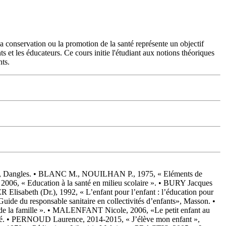
La conservation ou la promotion de la santé représente un objectif
 et les éducateurs. Ce cours initie l'étudiant aux notions théoriques
nts.
ie », Dangles. • BLANC M., NOUILHAN P., 1975, « Eléments de
6, « Education à la santé en milieu scolaire ». • BURY Jacques
Elisabeth (Dr.), 1992, « L’enfant pour l’enfant : l’éducation pour
de du responsable sanitaire en collectivités d’enfants», Masson. •
e de la famille ». • MALENFANT Nicole, 2006, «Le petit enfant au
anté. • PERNOUD Laurence, 2014-2015, « J’élève mon enfant »,