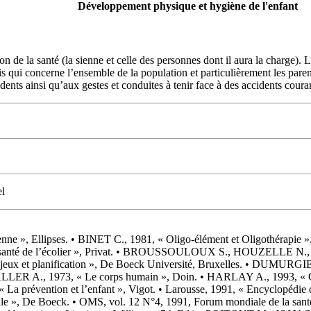
Développement physique et hygiène de l'enfant
n de la santé (la sienne et celle des personnes dont il aura la charge). 
qui concerne l’ensemble de la population et particulièrement les parents
dents ainsi qu’aux gestes et conduites à tenir face à des accidents coura
el
nne », Ellipses. • BINET C., 1981, « Oligo-élément et Oligothérap
 santé de l’écolier », Privat. • BROUSSOULOUX S., HOUZELLE N., 200
njeux et planification », De Boeck Université, Bruxelles. • DUMURGIER 
 FALLER A., 1973, « Le corps humain », Doin. • HARLAY A., 1993, « Gui
 La prévention et l’enfant », Vigot. • Larousse, 1991, « Encyclopédi
rnelle », De Boeck. • OMS, vol. 12 N°4, 1991, Forum mondiale de la s