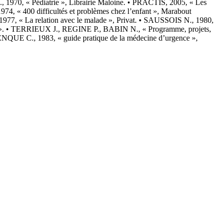
 1970, « Pédiatrie », Librairie Maloine. • PRACTIS, 2005, « Les
974, « 400 difficultés et problèmes chez l’enfant », Marabout
77, « La relation avec le malade », Privat. • SAUSSOIS N., 1980,
ale ». • TERRIEUX J., REGINE P., BABIN N., « Programme, projets,
VIRENQUE C., 1983, « guide pratique de la médecine d’urgence »,