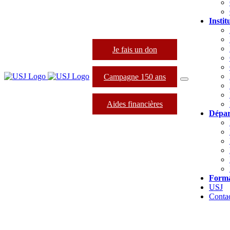
Instit
Je fais un don
Campagne 150 ans
Aides financières
Dépar
Forma
USJ
Conta