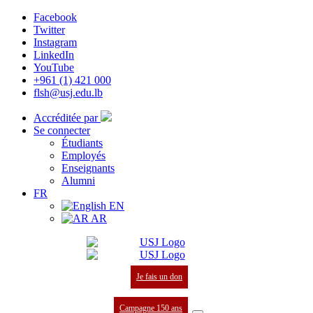
Facebook
Twitter
Instagram
LinkedIn
YouTube
+961 (1) 421 000
flsh@usj.edu.lb
Accréditée par
Se connecter
Étudiants
Employés
Enseignants
Alumni
FR
EN
AR
Je fais un don
Campagne 150 ans