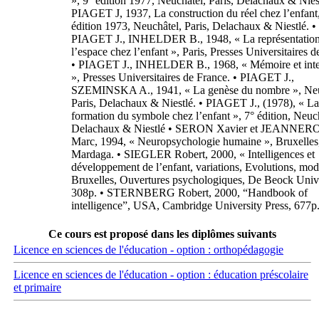
», 9° édition 1977, Neuchâtel, Paris, Delachaux & Niest
PIAGET J, 1937, La construction du réel chez l’enfant
édition 1973, Neuchâtel, Paris, Delachaux & Niestlé. •
PIAGET J., INHELDER B., 1948, « La représentation
l’espace chez l’enfant », Paris, Presses Universitaires d
• PIAGET J., INHELDER B., 1968, « Mémoire et inte
», Presses Universitaires de France. • PIAGET J.,
SZEMINSKA A., 1941, « La genèse du nombre », Neu
Paris, Delachaux & Niestlé. • PIAGET J., (1978), « La
formation du symbole chez l’enfant », 7° édition, Neuc
Delachaux & Niestlé • SERON Xavier et JEANNER
Marc, 1994, « Neuropsychologie humaine », Bruxelles
Mardaga. • SIEGLER Robert, 2000, « Intelligences et
développement de l’enfant, variations, Evolutions, moda
Bruxelles, Ouvertures psychologiques, De Beock Unive
308p. • STERNBERG Robert, 2000, “Handbook of
intelligence”, USA, Cambridge University Press, 677p
Ce cours est proposé dans les diplômes suivants
Licence en sciences de l'éducation - option : orthopédagogie
Licence en sciences de l'éducation - option : éducation préscolaire
et primaire