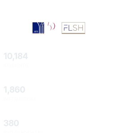
11,110
STUDENTS
2,029
INSTRUCTORS
414
PHD CANDIDATES