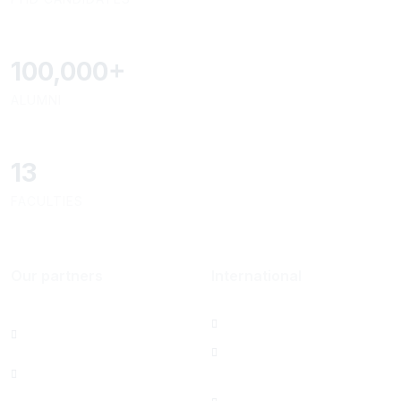
100,000
+
ALUMNI
13
FACULTIES
Our partners
International
Hôtel-Dieu de France
USJ Office in Paris
[HDF]
North America Office
Berytech
Saint Joseph