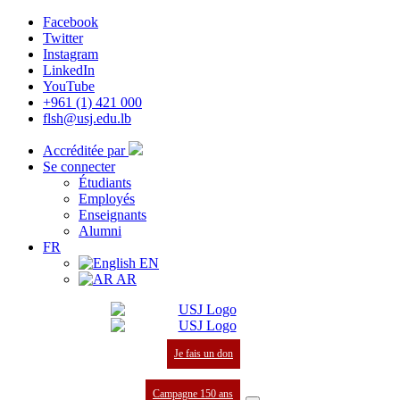
Facebook
Twitter
Instagram
LinkedIn
YouTube
+961 (1) 421 000
flsh@usj.edu.lb
Accréditée par
Se connecter
Étudiants
Employés
Enseignants
Alumni
FR
EN
AR
Je fais un don
Campagne 150 ans