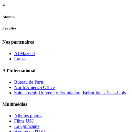
+
Alumni
Facultés
Nos partenaires
Al Mazeed
Lamsa
A l'International
Bureau de Paris
North America Office
Saint Joseph University Foundation, Beirut Inc. - États-Unis
Multimédias
Albums photos
Films USJ
La Quinzaine
Hymne de l'USJ