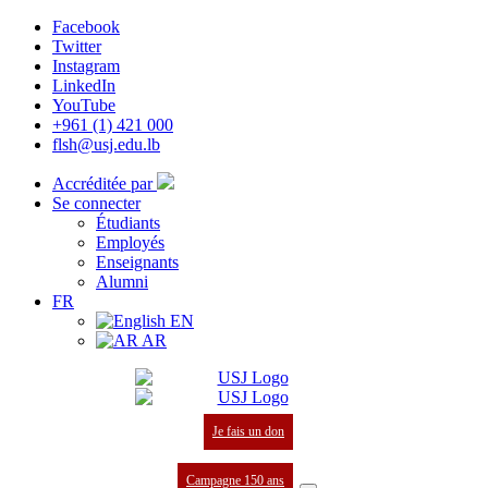
Facebook
Twitter
Instagram
LinkedIn
YouTube
+961 (1) 421 000
flsh@usj.edu.lb
Accréditée par
Se connecter
Étudiants
Employés
Enseignants
Alumni
FR
EN
AR
Je fais un don
Campagne 150 ans