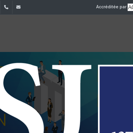
Accréditée par
dIn
YouTube
+961 (1) 421 000
info@usj.edu.lb