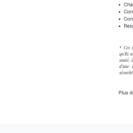
Cha
Cons
Cons
Resp
* Ces m
qu’ils 
santé, 
d’une 
sécurité
Plus d