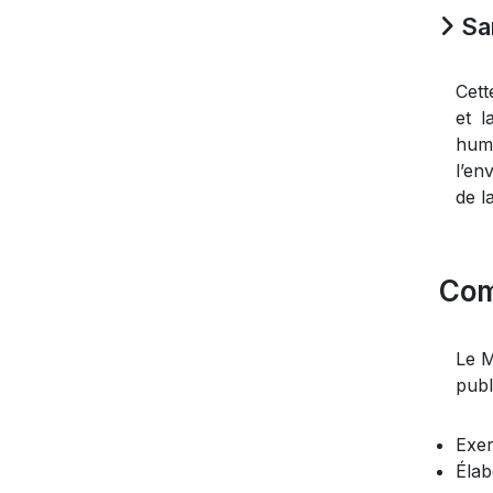
Sa
Cett
et l
huma
l’en
de l
Com
Le M
publ
Exer
Élab