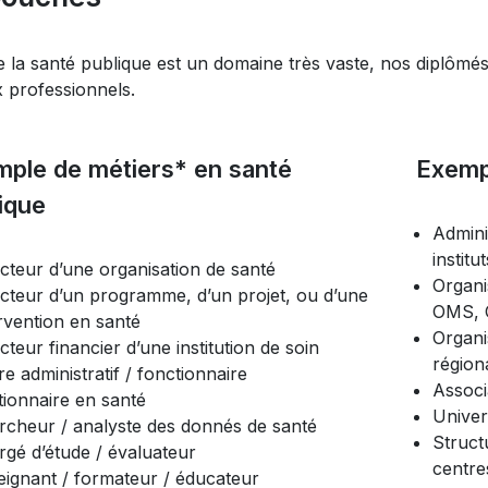
 la santé publique est un domaine très vaste, nos diplômés
x professionnels.
ple de métiers* en santé
Exempl
ique
Admini
institu
cteur d’une organisation de santé
Organi
ecteur d’un programme, d’un projet, ou d’une
OMS, 
rvention en santé
Organi
cteur financier d’une institution de soin
région
e administratif / fonctionnaire
Associ
tionnaire en santé
Univers
rcheur / analyste des donnés de santé
Struct
rgé d’étude / évaluateur
centres
eignant / formateur / éducateur