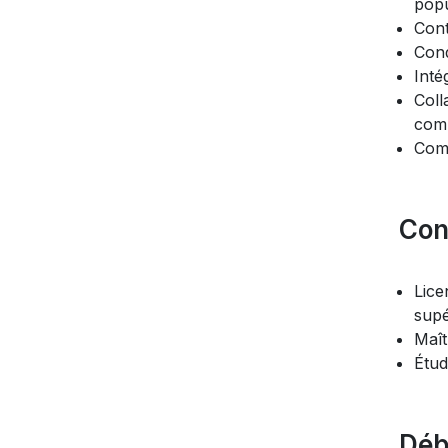
popu
Cont
Cond
Inté
Coll
comm
Comm
Con
Lice
supé
Maît
Étud
Déb