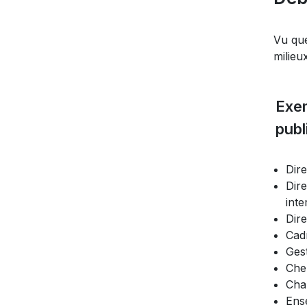
Vu que
milieu
Exem
publ
Dire
Dir
inte
Dire
Cadr
Ges
Che
Cha
Ens