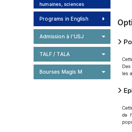
humaines, sciences
religieuses
Programs in English
Opt
Admission à l'USJ
Pol
TALF / TALA
Cett
Des 
Bourses Magis M
les 
Epi
Cett
de l
popu