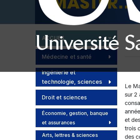
ACCUEIL
Médecine et santé
Ingénierie et
technologie, sciences
Le Ma
sur 2
Droit et sciences
consa
année
politiques
Économie, gestion, banque
et de
et assurances
trois
Arts, lettres & sciences
des c