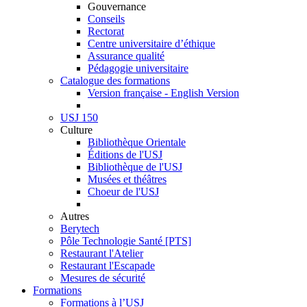
Gouvernance
Conseils
Rectorat
Centre universitaire d’éthique
Assurance qualité
Pédagogie universitaire
Catalogue des formations
Version française - English Version
USJ 150
Culture
Bibliothèque Orientale
Éditions de l'USJ
Bibliothèque de l'USJ
Musées et théâtres
Choeur de l'USJ
Autres
Berytech
Pôle Technologie Santé [PTS]
Restaurant l'Atelier
Restaurant l'Escapade
Mesures de sécurité
Formations
Formations à l’USJ