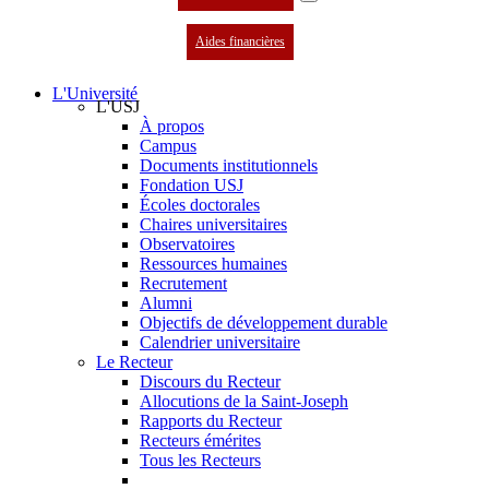
Aides financières
L'Université
L'USJ
À propos
Campus
Documents institutionnels
Fondation USJ
Écoles doctorales
Chaires universitaires
Observatoires
Ressources humaines
Recrutement
Alumni
Objectifs de développement durable
Calendrier universitaire
Le Recteur
Discours du Recteur
Allocutions de la Saint-Joseph
Rapports du Recteur
Recteurs émérites
Tous les Recteurs