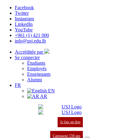
Facebook
Twitter
Instagram
LinkedIn
YouTube
+961 (1) 421 000
info@usj.edu.lb
Accréditée par
Se connecter
Étudiants
Employés
Enseignants
Alumni
FR
EN
AR
Je fais un don
Campagne 150 ans