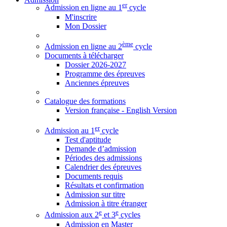
er
Admission en ligne au 1
cycle
M'inscrire
Mon Dossier
ème
Admission en ligne au 2
cycle
Documents à télécharger
Dossier 2026-2027
Programme des épreuves
Anciennes épreuves
Catalogue des formations
Version française - English Version
er
Admission au 1
cycle
Test d'aptitude
Demande d’admission
Périodes des admissions
Calendrier des épreuves
Documents requis
Résultats et confirmation
Admission sur titre
Admission à titre étranger
e
e
Admission aux 2
et 3
cycles
Admission en Master