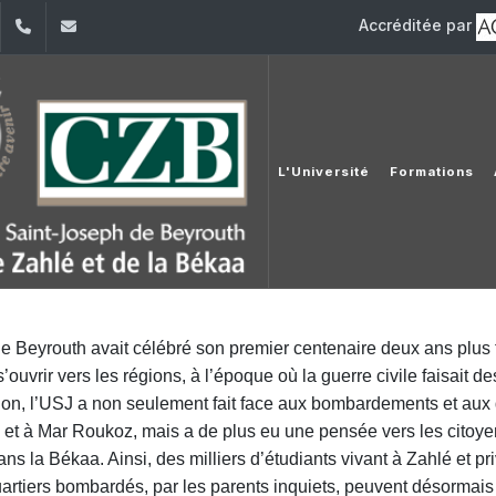
Accréditée par
dIn
YouTube
+961 (1) 421 000
info@usj.edu.lb
L'Université
Formations
e Beyrouth avait célébré son premier centenaire deux ans plus t
’ouvrir vers les régions, à l’époque où la guerre civile faisait d
sion, l’USJ a non seulement fait face aux bombardements et aux
 et à Mar Roukoz, mais a de plus eu une pensée vers les citoy
ns la Békaa. Ainsi, des milliers d’étudiants vivant à Zahlé et pr
uartiers bombardés, par les parents inquiets, peuvent désormais