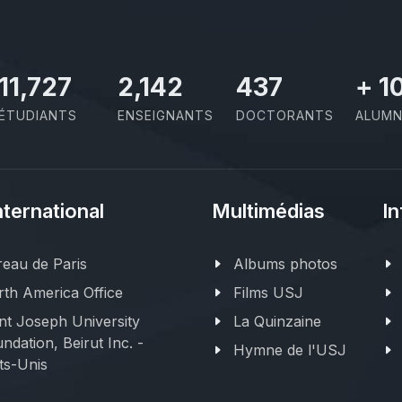
11,727
2,142
437
+
1
ÉTUDIANTS
ENSEIGNANTS
DOCTORANTS
ALUMN
nternational
Multimédias
In
eau de Paris
Albums photos
th America Office
Films USJ
nt Joseph University
La Quinzaine
ndation, Beirut Inc. -
Hymne de l'USJ
ts-Unis