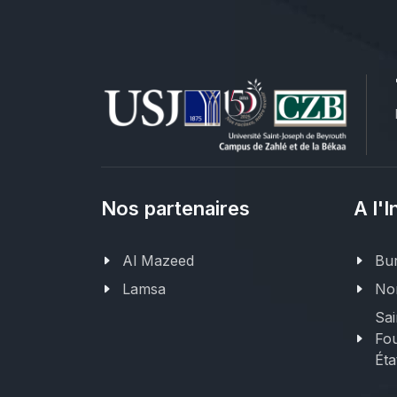
Nos partenaires
A l'I
Al Mazeed
Bur
Lamsa
Nor
Sai
Fou
Éta