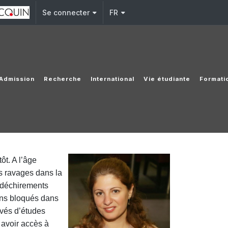
Se connecter
FR
Admission
Recherche
International
Vie étudiante
Formati
ôt. A l’âge
es ravages dans la
 déchirements
ens bloqués dans
ivés d’études
 avoir accès à