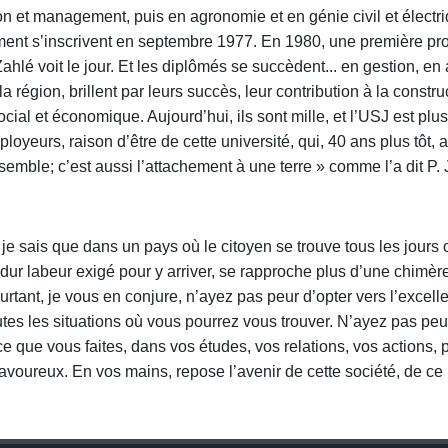
ion et management, puis en agronomie et en génie civil et électr
ement s’inscrivent en septembre 1977. En 1980, une première pr
lé voit le jour. Et les diplômés se succèdent... en gestion, en
 la région, brillent par leurs succès, leur contribution à la constru
cial et économique. Aujourd’hui, ils sont mille, et l’USJ est plu
oyeurs, raison d’être de cette université, qui, 40 ans plus tôt, a
nsemble; c’est aussi l’attachement à une terre » comme l’a dit
 je sais que dans un pays où le citoyen se trouve tous les jours
du dur labeur exigé pour y arriver, se rapproche plus d’une chimè
urtant, je vous en conjure, n’ayez pas peur d’opter vers l’excell
utes les situations où vous pourrez vous trouver. N’ayez pas peu
e que vous faites, dans vos études, vos relations, vos actions, pl
avoureux. En vos mains, repose l’avenir de cette société, de ce