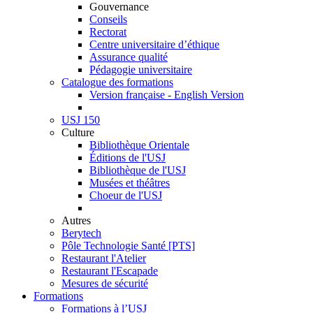
Gouvernance
Conseils
Rectorat
Centre universitaire d’éthique
Assurance qualité
Pédagogie universitaire
Catalogue des formations
Version française - English Version
USJ 150
Culture
Bibliothèque Orientale
Éditions de l'USJ
Bibliothèque de l'USJ
Musées et théâtres
Choeur de l'USJ
Autres
Berytech
Pôle Technologie Santé [PTS]
Restaurant l'Atelier
Restaurant l'Escapade
Mesures de sécurité
Formations
Formations à l’USJ