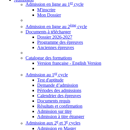
er
Admission en ligne au 1
cycle
M'inscrire
Mon Dossier
ème
Admission en ligne au 2
cycle
Documents à télécharger
Dossier 2026-2027
Programme des épreuves
Anciennes épreuves
Catalogue des formations
Version française - English Version
er
Admission au 1
cycle
Test d'aptitude
Demande d’admission
Périodes des admissions
Calendrier des épreuves
Documents requis
Résultats et confirmation
Admission sur titre
Admission à titre étranger
e
e
Admission aux 2
et 3
cycles
Admission en Master