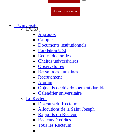
Aides financières
L'Université
L'USJ
À propos
Campus
Documents institutionnels
Fondation USJ
Écoles doctorales
Chaires universitaires
Observatoires
Ressources humaines
Recrutement
Alumni
Objectifs de développement durable
Calendrier universitaire
Le Recteur
Discours du Recteur
Allocutions de la Saint-Joseph
Rapports du Recteur
Recteurs émérites
Tous les Recteurs