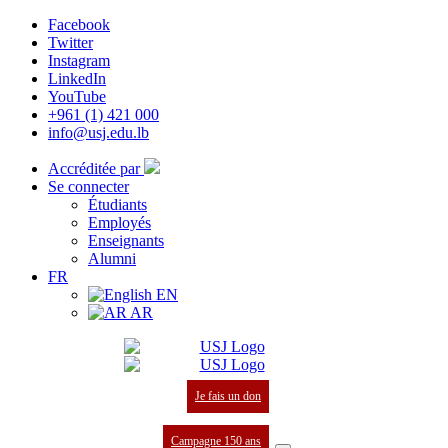
Facebook
Twitter
Instagram
LinkedIn
YouTube
+961 (1) 421 000
info@usj.edu.lb
Accréditée par
Se connecter
Étudiants
Employés
Enseignants
Alumni
FR
EN
AR
Je fais un don
Campagne 150 ans