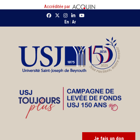
Accréditée par
En
|
Ar
Je fais un don