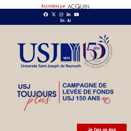
Accréditée par
En
|
Ar
Je fais un don