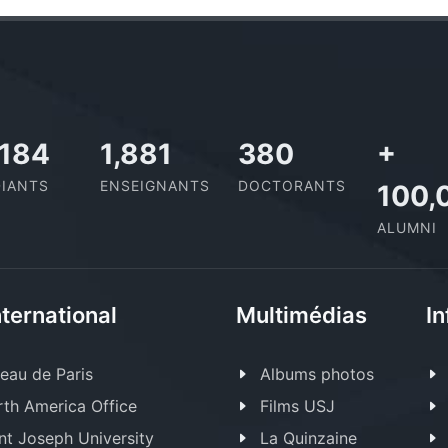
,727
2,142
437
+
IANTS
ENSEIGNANTS
DOCTORANTS
100,
ALUMNI
nternational
Multimédias
In
eau de Paris
Albums photos
th America Office
Films USJ
nt Joseph University
La Quinzaine