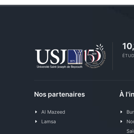
11
ÉTUD
Nos partenaires
À l'i
Al Mazeed
Bur
Lamsa
Nor
Sai