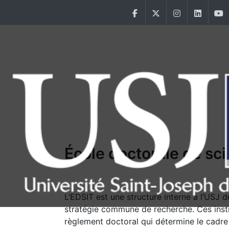
Aller au contenu principal
Facebook
Twitter
Instagram
Linke
Main Menu USJ
École doctorale de sci
L’EDSIT est une structure interne à l’USJ d
stratégie commune de recherche. Ces institu
règlement doctoral qui détermine le cadre