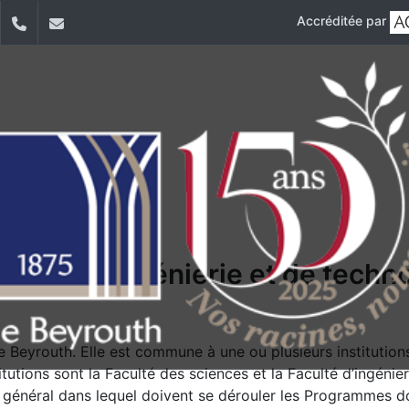
Accréditée par
dIn
YouTube
+9611421000
info@usj.edu.lb
ences, d'ingénierie et de techn
e Beyrouth. Elle est commune à une ou plusieurs institutions 
tions sont la Faculté des sciences et la Faculté d’ingénieri
 général dans lequel doivent se dérouler les Programmes do