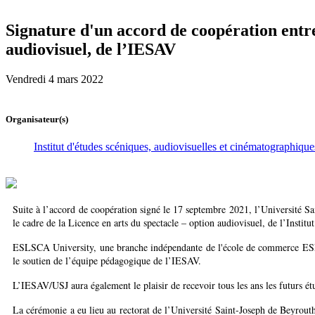
Signature d'un accord de coopération entre
audiovisuel, de l’IESAV
Vendredi 4 mars 2022
Organisateur(s)
Institut d'études scéniques, audiovisuelles et cinématographique
Suite à l’accord de coopération signé le 17 septembre 2021, l’Université 
le cadre de la Licence en arts du spectacle – option audiovisuel, de l’Inst
ESLSCA University, une branche indépendante de l'école de commerce ESLSC
le soutien de l’équipe pédagogique de l’IESAV.
L’IESAV/USJ aura également le plaisir de recevoir tous les ans les futurs é
La cérémonie a eu lieu au rectorat de l’Université Saint-Joseph de Beyrouth