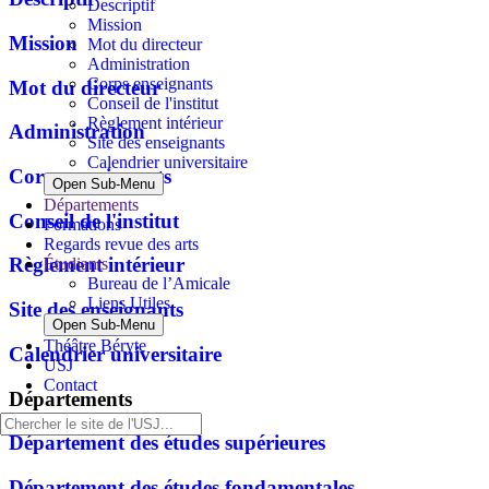
Descriptif
Mission
Mission
Mot du directeur
Administration
Corps enseignants
Mot du directeur
Conseil de l'institut
Règlement intérieur
Administration
Site des enseignants
Calendrier universitaire
Corps enseignants
Open Sub-Menu
Départements
Conseil de l'institut
Formations
Regards revue des arts
Règlement intérieur
Étudiants
Bureau de l’Amicale
Liens Utiles
Site des enseignants
Open Sub-Menu
Théâtre Béryte
Calendrier universitaire
USJ
Contact
Départements
Département des études supérieures
Département des études fondamentales