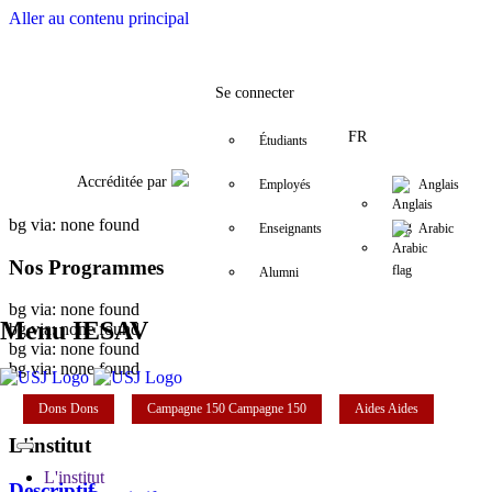
Aller au contenu principal
Facebook
Twitter
Instagram
LinkedIn
YouTube
+961 (1) 421 530
iesav@usj.edu
Se connecter
FR
Étudiants
Accréditée par
Employés
Anglais
bg via: none found
Enseignants
Arabic
Nos Programmes
Alumni
bg via: none found
Menu IESAV
bg via: none found
bg via: none found
bg via: none found
Dons
Dons
Campagne 150
Campagne 150
Aides
Aides
L'institut
L'institut
Descriptif