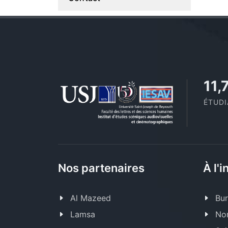
11,
ÉTUD
Nos partenaires
À l'i
Al Mazeed
Bur
Lamsa
Nor