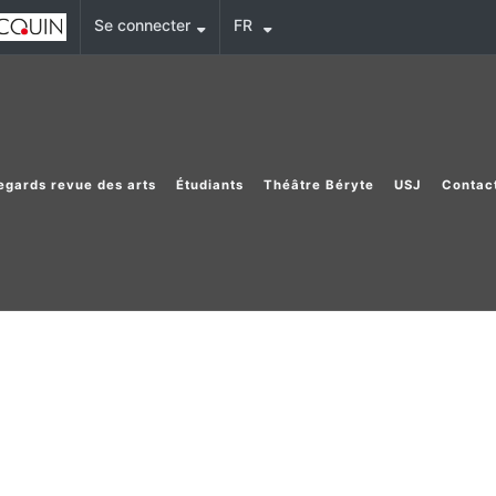
Se connecter
FR
egards revue des arts
Étudiants
Théâtre Béryte
USJ
Contac