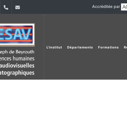
Accréditée par
dIn
YouTube
+961 (1) 421 530
iesav@usj.edu.lb
L'institut
Départements
Formations
R