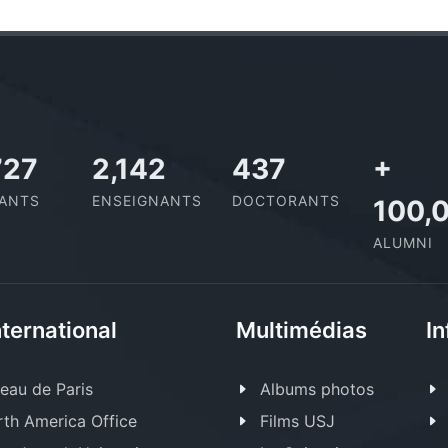
727
2,142
437
+
IANTS
ENSEIGNANTS
DOCTORANTS
100,
ALUMNI
nternational
Multimédias
In
eau de Paris
Albums photos
th America Office
Films USJ