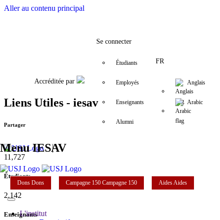
Aller au contenu principal
Facebook
Twitter
Instagram
LinkedIn
YouTube
+961 (1) 421 530
iesav@usj.edu
Se connecter
FR
Étudiants
Accréditée par
Employés
Anglais
Liens Utiles - iesav
Enseignants
Arabic
Alumni
Partager
Menu IESAV
11,727
Étudiants
Dons
Dons
Campagne 150
Campagne 150
Aides
Aides
2,142
L'institut
Enseignants