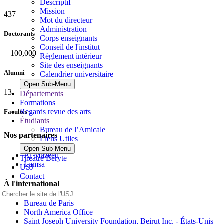
Descriptif
Mission
437
Mot du directeur
Administration
Doctorants
Corps enseignants
Conseil de l'institut
+
100,000
Règlement intérieur
Site des enseignants
Alumni
Calendrier universitaire
Open Sub-Menu
13
Départements
Formations
Regards revue des arts
Facultés
Étudiants
Bureau de l’Amicale
Nos partenaires
Liens Utiles
Open Sub-Menu
Al Mazeed
Théâtre Béryte
Lamsa
USJ
Contact
À l'international
Bureau de Paris
North America Office
Saint Joseph University Foundation, Beirut Inc. - États-Unis