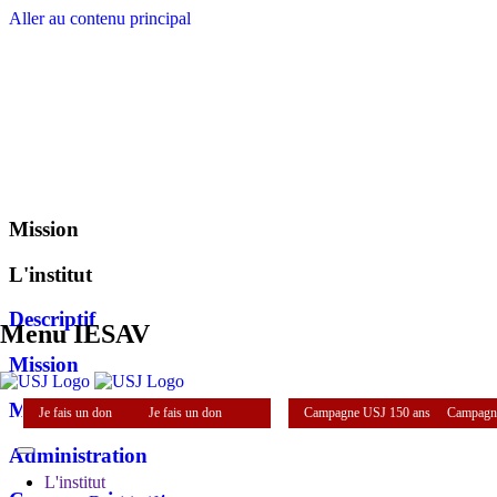
Aller au contenu principal
Mission
L'institut
Descriptif
Menu IESAV
Mission
Mot du directeur
Je fais un don
Je fais un don
Campagne USJ 150 ans
Campagn
Administration
L'institut