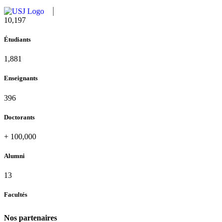
11,727
Étudiants
2,142
Enseignants
437
Doctorants
+
100,000
Alumni
13
Facultés
Nos partenaires