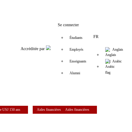
Facebook
Twitter
Instagram
LinkedIn
YouTube
+961 (1) 421 530
iesav@usj.edu
Se connecter
FR
Étudiants
Accréditée par
Employés
Anglais
Enseignants
Arabic
Alumni
e USJ 150 ans
Aides financières
Aides financières