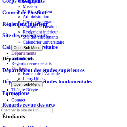
Corps enseignants
Descriptif
Mission
Mot du directeur
Conseil de l'institut
Administration
Corps enseignants
Règlement intérieur
Conseil de l'institut
Règlement intérieur
Site des enseignants
Site des enseignants
Calendrier universitaire
Calendrier universitaire
Open Sub-Menu
Départements
Départements
Formations
Regards revue des arts
Étudiants
Département des études supérieures
Bureau de l’Amicale
Liens Utiles
Département des études fondamentales
Open Sub-Menu
Théâtre Béryte
Formations
USJ
Contact
Regards revue des arts
Étudiants